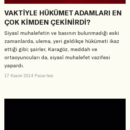
VAKTİYLE HÜKÜMET ADAMLARI EN
ÇOK KİMDEN ÇEKİNİRDİ?
Siyasî muhalefetin ve basının bulunmadığı eski
zamanlarda, ulema, yeri geldikçe hükümeti ikaz
ettiği gibi; şairler, Karagöz, meddah ve
ortaoyuncuları da, siyasî muhalefet vazifesi
yapardı.
17 Kasım 2014 Pazartesi