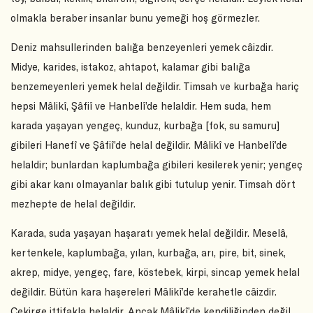
olmakla beraber insanlar bunu yemeği hoş görmezler.
Deniz mahsullerinden balığa benzeyenleri yemek câizdir.
Midye, karides, istakoz, ahtapot, kalamar gibi balığa
benzemeyenleri yemek helal değildir. Timsah ve kurbağa hariç
hepsi Mâlikî, Şâfiî ve Hanbelî’de helaldir. Hem suda, hem
karada yaşayan yengeç, kunduz, kurbağa [fok, su samuru]
gibileri Hanefî ve Şâfiî’de helal değildir. Mâlikî ve Hanbelî’de
helaldir; bunlardan kaplumbağa gibileri kesilerek yenir; yengeç
gibi akar kanı olmayanlar balık gibi tutulup yenir. Timsah dört
mezhepte de helal değildir.
Karada, suda yaşayan haşaratı yemek helal değildir. Meselâ,
kertenkele, kaplumbağa, yılan, kurbağa, arı, pire, bit, sinek,
akrep, midye, yengeç, fare, köstebek, kirpi, sincap yemek helal
değildir. Bütün kara haşereleri Mâlikî’de kerahetle câizdir.
Çekirge ittifakla helaldir. Ancak Mâlikî’de kendiliğinden değil,