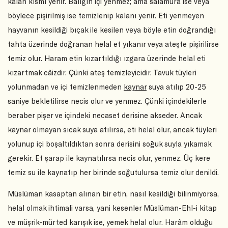
kalan kısmı yenir. Balığın içi yenmez; ama salamura ise veya
böylece pişirilmiş ise temizlenip kalanı yenir. Eti yenmeyen
hayvanın kesildiği bıçak ile kesilen veya böyle etin doğrandığı
tahta üzerinde doğranan helal et yıkanır veya ateşte pişirilirse
temiz olur. Haram etin kızartıldığı ızgara üzerinde helal eti
kızartmak câizdir. Çünki ateş temizleyicidir. Tavuk tüyleri
yolunmadan ve içi temizlenmeden
kaynar
suya atılıp 20-25
saniye bekletilirse necis olur ve yenmez. Çünki içindekilerle
beraber pişer ve içindeki necaset derisine akseder. Ancak
kaynar olmayan sıcak suya atılırsa, eti helal olur, ancak tüyleri
yolunup içi boşaltıldıktan sonra derisini soğuk suyla yıkamak
gerekir. Et şarap ile kaynatılırsa necis olur, yenmez. Üç kere
temiz su ile kaynatıp her birinde soğutulursa temiz olur denildi.
Müslüman kasaptan alınan bir etin, nasıl kesildiği bilinmiyorsa,
helal olmak ihtimali varsa, yani kesenler Müslüman-Ehl-i kitap
ve müşrik-mürted karışık ise, yemek helal olur. Harâm olduğu