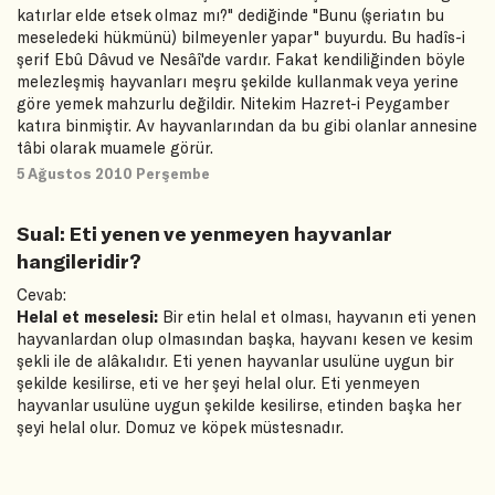
katırlar elde etsek olmaz mı?" dediğinde "Bunu (şeriatın bu
meseledeki hükmünü) bilmeyenler yapar" buyurdu. Bu hadîs-i
şerif Ebû Dâvud ve Nesâî'de vardır. Fakat kendiliğinden böyle
melezleşmiş hayvanları meşru şekilde kullanmak veya yerine
göre yemek mahzurlu değildir. Nitekim Hazret-i Peygamber
katıra binmiştir. Av hayvanlarından da bu gibi olanlar annesine
tâbi olarak muamele görür.
5 Ağustos 2010 Perşembe
Sual: Eti yenen ve yenmeyen hayvanlar
hangileridir?
Cevab:
Helal et meselesi:
Bir etin helal et olması, hayvanın eti yenen
hayvanlardan olup olmasından başka, hayvanı kesen ve kesim
şekli ile de alâkalıdır. Eti yenen hayvanlar usulüne uygun bir
şekilde kesilirse, eti ve her şeyi helal olur. Eti yenmeyen
hayvanlar usulüne uygun şekilde kesilirse, etinden başka her
şeyi helal olur. Domuz ve köpek müstesnadır.