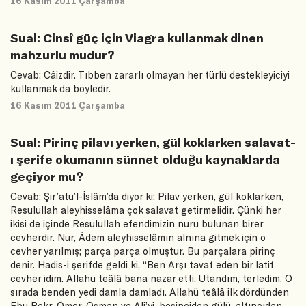
16 Kasım 2011 Çarşamba
Sual: Cinsî güç için Viagra kullanmak dinen
mahzurlu mudur?
Cevab: Câizdir. Tıbben zararlı olmayan her türlü destekleyiciyi
kullanmak da böyledir.
16 Kasım 2011 Çarşamba
Sual: Pirinç pilavı yerken, gül koklarken salavat-
ı şerife okumanın sünnet olduğu kaynaklarda
geçiyor mu?
Cevab: Şir’atü’l-İslâm’da diyor ki: Pilav yerken, gül koklarken,
Resulullah aleyhisselâma çok salavat getirmelidir. Çünki her
ikisi de içinde Resulullah efendimizin nuru bulunan birer
cevherdir. Nur, Âdem aleyhisselâmın alnına gitmek için o
cevher yarılmış; parça parça olmuştur. Bu parçalara pirinç
denir. Hadis-i şerifde geldi ki, “Ben Arşı tavaf eden bir latif
cevher idim. Allahü teâlâ bana nazar etti. Utandım, terledim. O
sırada benden yedi damla damladı. Allahü teâlâ ilk dördünden
Ebu Bekr, Ömer, Osman ve Ali’yi, beşinciden gülü, altıncıdan