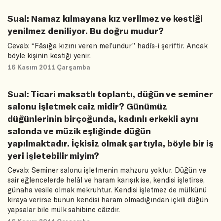
Sual: Namaz kılmayana kız verilmez ve kestiği
yenilmez deniliyor. Bu doğru mudur?
Cevab: “Fâsığa kızını veren mel’undur” hadîs-i şeriftir. Ancak
böyle kişinin kestiği yenir.
16 Kasım 2011 Çarşamba
Sual: Ticari maksatlı toplantı, düğün ve seminer
salonu işletmek caiz midir? Günümüz
düğünlerinin birçoğunda, kadınlı erkekli aynı
salonda ve müzik eşliğinde düğün
yapılmaktadır. İçkisiz olmak şartıyla, böyle bir iş
yeri işletebilir miyim?
Cevab: Seminer salonu işletmenin mahzuru yoktur. Düğün ve
sair eğlencelerde helâl ve haram karışık ise, kendisi işletirse,
günaha vesile olmak mekruhtur. Kendisi işletmez de mülkünü
kiraya verirse bunun kendisi haram olmadığından içkili düğün
yapsalar bile mülk sahibine câizdir.