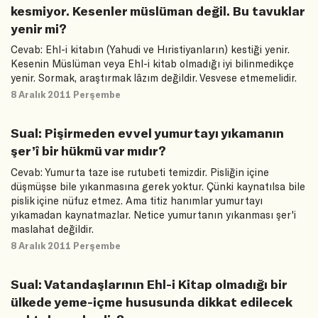
kesmiyor. Kesenler müslüman değil. Bu tavuklar
yenir mi?
Cevab: Ehl-i kitabın (Yahudi ve Hıristiyanların) kestiği yenir.
Kesenin Müslüman veya Ehl-i kitab olmadığı iyi bilinmedikçe
yenir. Sormak, araştırmak lâzım değildir. Vesvese etmemelidir.
8 Aralık 2011 Perşembe
Sual: Pişirmeden evvel yumurtayı yıkamanın
şer’î bir hükmü var mıdır?
Cevab: Yumurta taze ise rutubeti temizdir. Pisliğin içine
düşmüşse bile yıkanmasına gerek yoktur. Çünki kaynatılsa bile
pislik içine nüfuz etmez. Ama titiz hanımlar yumurtayı
yıkamadan kaynatmazlar. Netice yumurtanın yıkanması şer'i
maslahat değildir.
8 Aralık 2011 Perşembe
Sual: Vatandaşlarının Ehl-i Kitap olmadığı bir
ülkede yeme-içme hususunda dikkat edilecek