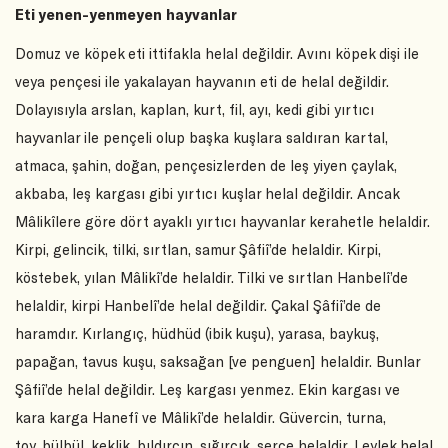
Eti yenen-yenmeyen hayvanlar
Domuz ve köpek eti ittifakla helal değildir. Avını köpek dişi ile
veya pençesi ile yakalayan hayvanın eti de helal değildir.
Dolayısıyla arslan, kaplan, kurt, fil, ayı, kedi gibi yırtıcı
hayvanlar ile pençeli olup başka kuşlara saldıran kartal,
atmaca, şahin, doğan, pençesizlerden de leş yiyen çaylak,
akbaba, leş kargası gibi yırtıcı kuşlar helal değildir. Ancak
Mâlikîlere göre dört ayaklı yırtıcı hayvanlar kerahetle helaldir.
Kirpi, gelincik, tilki, sırtlan, samur Şâfiî’de helaldir. Kirpi,
köstebek, yılan Mâlikî’de helaldir. Tilki ve sırtlan Hanbelî’de
helaldir, kirpi Hanbelî’de helal değildir. Çakal Şâfiî’de de
haramdır. Kırlangıç, hüdhüd (ibik kuşu), yarasa, baykuş,
papağan, tavus kuşu, saksağan [ve penguen] helaldir. Bunlar
Şâfiî’de helal değildir. Leş kargası yenmez. Ekin kargası ve
kara karga Hanefî ve Mâlikî’de helaldir. Güvercin, turna,
toy, bülbül, keklik, bıldırcın, sığırcık, serçe helaldir. Leylek helal