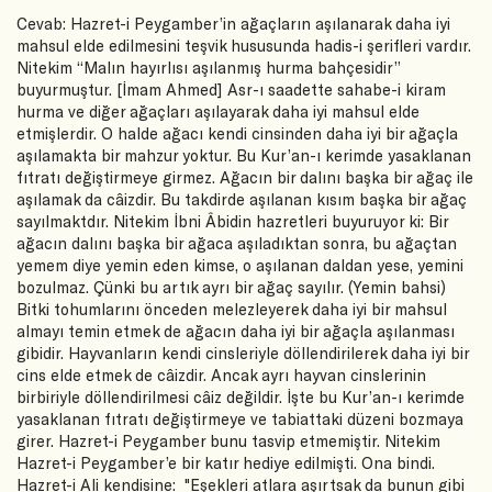
Cevab: Hazret-i Peygamber’in ağaçların aşılanarak daha iyi
mahsul elde edilmesini teşvik hususunda hadis-i şerifleri vardır.
Nitekim “Malın hayırlısı aşılanmış hurma bahçesidir”
buyurmuştur. [İmam Ahmed] Asr-ı saadette sahabe-i kiram
hurma ve diğer ağaçları aşılayarak daha iyi mahsul elde
etmişlerdir. O halde ağacı kendi cinsinden daha iyi bir ağaçla
aşılamakta bir mahzur yoktur. Bu Kur’an-ı kerimde yasaklanan
fıtratı değiştirmeye girmez. Ağacın bir dalını başka bir ağaç ile
aşılamak da câizdir. Bu takdirde aşılanan kısım başka bir ağaç
sayılmaktdır. Nitekim İbni Âbidin hazretleri buyuruyor ki: Bir
ağacın dalını başka bir ağaca aşıladıktan sonra, bu ağaçtan
yemem diye yemin eden kimse, o aşılanan daldan yese, yemini
bozulmaz. Çünki bu artık ayrı bir ağaç sayılır. (Yemin bahsi)
Bitki tohumlarını önceden melezleyerek daha iyi bir mahsul
almayı temin etmek de ağacın daha iyi bir ağaçla aşılanması
gibidir. Hayvanların kendi cinsleriyle döllendirilerek daha iyi bir
cins elde etmek de câizdir. Ancak ayrı hayvan cinslerinin
birbiriyle döllendirilmesi câiz değildir. İşte bu Kur’an-ı kerimde
yasaklanan fıtratı değiştirmeye ve tabiattaki düzeni bozmaya
girer. Hazret-i Peygamber bunu tasvip etmemiştir. Nitekim
Hazret-i Peygamber’e bir katır hediye edilmişti. Ona bindi.
Hazret-i Ali kendisine: "Eşekleri atlara aşırtsak da bunun gibi