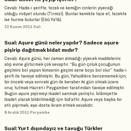
Cevab: Hadis-i şerifte, tezek ve kemiğin cinlerin yiyeceği
olduğu rivâyet olundu (Tirmizî). Bunlar kemikte taze et, tezekte
ise hurma bulurlar (Ebû Ya'lâ).
22 Kasım 2011 Salı
Sual: Aşure günü neler yapılır? Sadece aşure
pişirip dağıtmak bidat mıdır?
Cevab: Aşure günü, her zaman almadığı yiyecek maddelerini
alıp evine götürmek çok sevaptır. “Bu gün çoluk çocuğunun
geçimini bol yapan kimsenin geçimi sene boyu bol olur” hadis-i
şerifi ile tavsiye edilmiştir. Bu gün, Yahudilere benzememek için,
bir önceki veya sonraki gün ile beraber iki gün olmak üzere
oruç tutmak Hazret-i Peygamber tarafından tavsiye edilmiştir.
Bugün aşure pişirmeyi ibadet sanmak yanlıştır, İslâmiyette
ibadet olarak bildirilmediği için bid’attir. Aşure veya başka bir
atlı pişirmek, eşe-dosta ikram etmek sevabdır.
8 Aralık 2011 Perşembe
Sual: Yurt dışındayız ve tavuğu Türkler