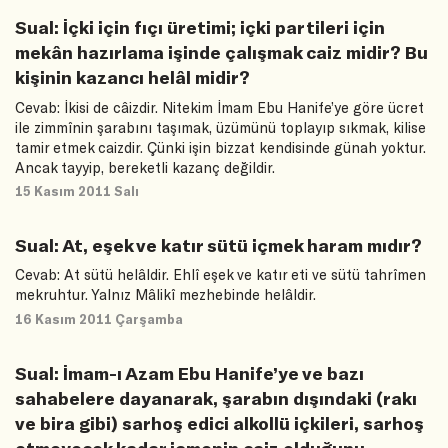
Sual: İçki için fıçı üretimi; içki partileri için
mekân hazırlama işinde çalışmak caiz midir? Bu
kişinin kazancı helâl midir?
Cevab: İkisi de câizdir. Nitekim İmam Ebu Hanife’ye göre ücret
ile zimmînin şarabını taşımak, üzümünü toplayıp sıkmak, kilise
tamir etmek caizdir. Çünki işin bizzat kendisinde günah yoktur.
Ancak tayyip, bereketli kazanç değildir.
15 Kasım 2011 Salı
Sual: At, eşek ve katır sütü içmek haram mıdır?
Cevab: At sütü helâldir. Ehlî eşek ve katır eti ve sütü tahrîmen
mekruhtur. Yalnız Mâlikî mezhebinde helâldir.
16 Kasım 2011 Çarşamba
Sual: İmam-ı Azam Ebu Hanife’ye ve bazı
sahabelere dayanarak, şarabın dışındaki (rakı
ve bira gibi) sarhoş edici alkollü içkileri, sarhoş
etmeyecek kadar içmenin caiz olduğunu