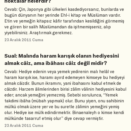
noktalar nelerdir?
Cevab: Çin, Japonya gibi ülkeleri kasdediyorsanız, bunlarda ve
bugün dünyanın her yerinde Ehl-i kitap ve Müslüman vardır.
Etin ve yemeğin kitapsız kâfir tarafından kesildiğini görmemiş
ve gören bir salih Müslümandan da işitmemişseniz, alıp
yiyebilirsiniz. Araştırmak gerekmez.
23 Aralık 2011 Cuma
Sual: Malında haram karışık olanın hediyesini
almak câiz, ama ibâhası câiz değil midir?
Cevab: Hediye edenin veya yemek yedirenin malı helâl ve
haram karışık ise, haramı ayırd edemeyen kimseye bu hediyeyi
almak câizdir. Bunun ikramını, yani ibahasını kabul etmek de
câizdir. Harzem âlimlerinden birisi zâlim vâlinin hediyesini kabul
eder; ancak yemeğini yemezmiş. Sebebi sorulunca, “Yemek
takdimi ibâha (mübah yapmak) olur. Bunu yiyen, onu sahibinin
mülkü olmak üzere yer ve bu suretle zâlimin yemeğini yemiş
olur. Hediye ise mülk edindirmektir. Binaenaleyh o kimse kendi
mülkünde tasarruf etmiş olur” diye cevap vermiştir.
23 Aralık 2011 Cuma