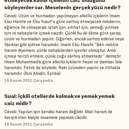
söyleyenler var. Meselenin gerçek yüzü nedir?
Cevab: Üzüm ve hurmadan yapılmayan alkollü içkilerin İmam
Ebu Hanife ve Ebu Yusuf'a göre sarhoş etmeyecek mikdarını,
eğlence ile olmayarak, iştah için, sıhhat için, yemeği yutmak
için vs sebeplerle içmek caizdir. Çünki bu iki âlime göre şarap,
üzüm ve hurmadan yapılır. Diğerleri, ancak sarhoş ederse veya
fâsıklar gibi içilirse haramdır. İmam Ebu Hanife “Ben nebîze
haram diyemem, çünki sahabilerden içenler olmuştur. Ama
içmeyi tercih etmem, çünki çoğu sarhoş etmektedir” demiştir.
İmam Muhammed’e göre alkollü içkilerin hepsi ve damlası bile
haramdır. Fetvâ da böyledir. Rakı üzümden yapılır ve ittifakla
haramdır. (İbni Abidin, Eşribe)
16 Kasım 2011 Çarşamba
Sual: İçkili otellerde kalmak ve yemek yemek
caiz midir?
Cevab: Yapılan işin kendisi haram değildir. Malı haram ile
karışık olan kişiyle muamele yapmak câizdir.
16 Kasım 2011 Çarşamba