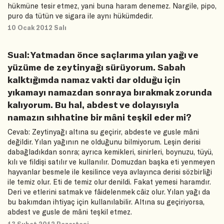
hükmüne tesir etmez, yani buna haram denemez. Nargile, pipo,
puro da tütün ve sigara ile aynı hükümdedir.
10 Ocak 2012 Salı
Sual: Yatmadan önce saçlarıma yılan yağı ve
yüzüme de zeytinyağı sürüyorum. Sabah
kalktığımda namaz vakti dar olduğu için
yıkamayı namazdan sonraya bırakmak zorunda
kalıyorum. Bu hal, abdest ve dolayısıyla
namazın sıhhatine bir mâni teşkil eder mi?
Cevab: Zeytinyağı altına su geçirir, abdeste ve gusle mâni
değildir. Yılan yağının ne olduğunu bilmiyorum. Leşin derisi
dabağladıkdan sonra; ayrıca kemikleri, sinirleri, boynuzu, tüyü,
kılı ve fildişi satılır ve kullanılır. Domuzdan başka eti yenmeyen
hayvanlar besmele ile kesilince veya avlayınca derisi sözbirliği
ile temiz olur. Eti de temiz olur denildi. Fakat yemesi haramdır.
Deri ve etlerini satmak ve fâidelenmek câiz olur. Yılan yağı da
bu bakımdan ihtiyaç için kullanılabilir. Altına su geçiriyorsa,
abdest ve gusle de mâni teşkil etmez.
13 Şubat 2012 Pazartesi