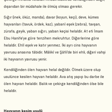
dışarıdan bir müdahale ile ölmüş olması gerekir.
Sığır (inek, öküz, manda), davar (koyun, keçi), deve, kümes
hayvanları (tavuk, ördek, kaz), yabanî eşek (zebra), tavşan,
zürafa, geyik, yaban sığırı, yaban keçisi helaldir. At eti İmam
Ebu Hanife’ye göre tenzihen mekruhtur. Diğerlerine göre
helaldir. Ehlî eşek ve katır yenmez. İki ayrı cins hayvanın
yavrusu anasına tâbidir. Mâlikî ve Şâfiî’de biri ehli, diğeri vahşi
iki hayvanın yavrusu yenir.
Kendiliğinden ölen hayvan helal değildir. Ölmek üzere olup
usulünce kesilen hayvan helaldir. Ava atış yapıp bu darbe ile
ölen hayvan helaldir. Balık ve çekirge kendiliğinden ölse bile
helaldir.
Hayvanın kesim usulü