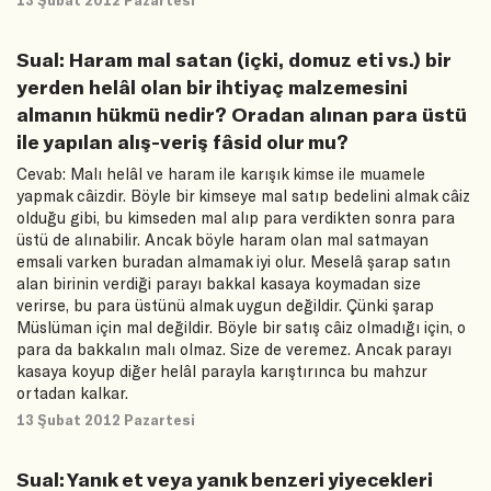
Sual: Haram mal satan (içki, domuz eti vs.) bir
yerden helâl olan bir ihtiyaç malzemesini
almanın hükmü nedir? Oradan alınan para üstü
ile yapılan alış-veriş fâsid olur mu?
Cevab: Malı helâl ve haram ile karışık kimse ile muamele
yapmak câizdir. Böyle bir kimseye mal satıp bedelini almak câiz
olduğu gibi, bu kimseden mal alıp para verdikten sonra para
üstü de alınabilir. Ancak böyle haram olan mal satmayan
emsali varken buradan almamak iyi olur. Meselâ şarap satın
alan birinin verdiği parayı bakkal kasaya koymadan size
verirse, bu para üstünü almak uygun değildir. Çünki şarap
Müslüman için mal değildir. Böyle bir satış câiz olmadığı için, o
para da bakkalın malı olmaz. Size de veremez. Ancak parayı
kasaya koyup diğer helâl parayla karıştırınca bu mahzur
ortadan kalkar.
13 Şubat 2012 Pazartesi
Sual: Yanık et veya yanık benzeri yiyecekleri