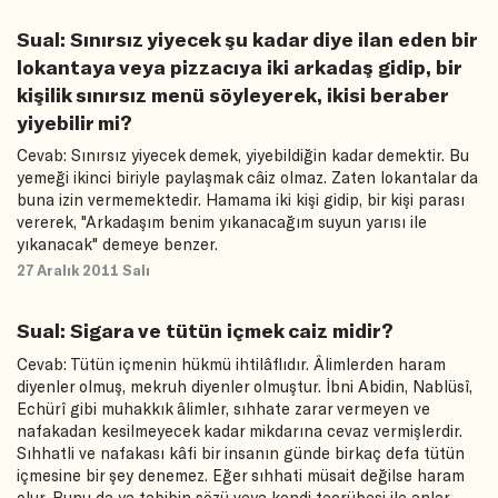
Sual: Sınırsız yiyecek şu kadar diye ilan eden bir
lokantaya veya pizzacıya iki arkadaş gidip, bir
kişilik sınırsız menü söyleyerek, ikisi beraber
yiyebilir mi?
Cevab: Sınırsız yiyecek demek, yiyebildiğin kadar demektir. Bu
yemeği ikinci biriyle paylaşmak câiz olmaz. Zaten lokantalar da
buna izin vermemektedir. Hamama iki kişi gidip, bir kişi parası
vererek, "Arkadaşım benim yıkanacağım suyun yarısı ile
yıkanacak" demeye benzer.
27 Aralık 2011 Salı
Sual: Sigara ve tütün içmek caiz midir?
Cevab: Tütün içmenin hükmü ihtilâflıdır. Âlimlerden haram
diyenler olmuş, mekruh diyenler olmuştur. İbni Abidin, Nablüsî,
Echürî gibi muhakkık âlimler, sıhhate zarar vermeyen ve
nafakadan kesilmeyecek kadar mikdarına cevaz vermişlerdir.
Sıhhatli ve nafakası kâfi bir insanın günde birkaç defa tütün
içmesine bir şey denemez. Eğer sıhhati müsait değilse haram
olur. Bunu da ya tabibin sözü veya kendi tecrübesi ile anlar.