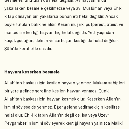
Besmelesi unutulan da helal değildir. Av hayvanını da
yakalarken besmele çekilmezse veya avı Müslüman veya Ehl-i
kitap olmayan biri yakalarsa bunun eti helal değildir. Ancak
böyle tutulan balık helaldir. Kesen müşrik, putperest, ateist ve
mürted ise kestiği hayvan hiç helal değildir. Yedi yaşından
küçük çocuğun, delinin ve sarhoşun kestiği de helal değildir.
Şâfiî’de kerahetle caizdir.
Hayvanı keserken besmele
Allah’tan başkası için kesilen hayvan yenmez. Makam sahipleri
bir yere gelince şerefine kesilen hayvan yenmez. Çünki
Allah’tan başkası için hayvan kesmek olur. Keserken Allah’ın
ismini söylese de yenmez. Eğer gelene yedirmek için kesilirse
helal olur. Ehl-i kitabın Allah’ın değil de, İsa veya Uzeyr
Peygamber’in ismini söyleyerek kestiği hayvan yalnızca Mâlikî