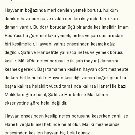
Hayvanın boğazında merî denilen yemek borusu, hulkûm
denilen hava borusu ve evdâc denilen iki yanda birer kan
damarı vardır. Bu dört borudan üçü bir anda kesilmelidir. İmam
Ebu Yusuf’a göre mutlaka yemek, nefes ve şah damarından
biri kesilmelidir. Hayvanı yalnız ensesinden kesmek câiz
değildir. Şâfiî ve Hanbelî’de yalnızca nefes ve yemek borusu
kesilir. Mâlikî’de nefes borusu ile iki şah (boyun) damarını
kesmek gerekir. Başı tamamen kesilen hayvan dört mezhepte
de kerahetle helaldir. Hayvan kesildiği zaman boğaz çıkıntısı
başta kalırsa helaldir; vücud tarafında kalırsa Hanefî ile bazı
Mâlikîlere göre helal, Şâfiî ve Hanbelî ile Mâlikîlerin
ekseriyetine göre helal değildir.
Hayvan ensesinden kesilip nefes borusunu keserken canlı ise
Hanefî ve Şâfiî mezhebinde helal olur. Mâlikî mezhebinde
ensesinden kesilen hayvan hiç helal olmaz.