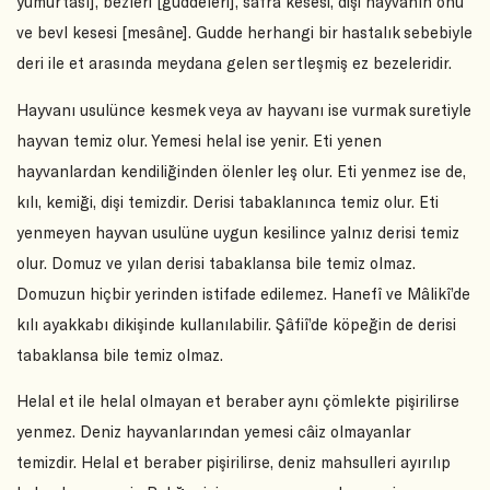
yumurtası], bezleri [guddeleri], safra kesesi, dişi hayvanın önü
ve bevl kesesi [mesâne]. Gudde herhangi bir hastalık sebebiyle
deri ile et arasında meydana gelen sertleşmiş ez bezeleridir.
Hayvanı usulünce kesmek veya av hayvanı ise vurmak suretiyle
hayvan temiz olur. Yemesi helal ise yenir. Eti yenen
hayvanlardan kendiliğinden ölenler leş olur. Eti yenmez ise de,
kılı, kemiği, dişi temizdir. Derisi tabaklanınca temiz olur. Eti
yenmeyen hayvan usulüne uygun kesilince yalnız derisi temiz
olur. Domuz ve yılan derisi tabaklansa bile temiz olmaz.
Domuzun hiçbir yerinden istifade edilemez. Hanefî ve Mâlikî’de
kılı ayakkabı dikişinde kullanılabilir. Şâfiî’de köpeğin de derisi
tabaklansa bile temiz olmaz.
Helal et ile helal olmayan et beraber aynı çömlekte pişirilirse
yenmez. Deniz hayvanlarından yemesi câiz olmayanlar
temizdir. Helal et beraber pişirilirse, deniz mahsulleri ayırılıp