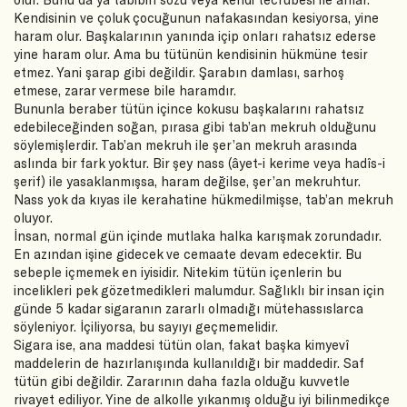
Kendisinin ve çoluk çocuğunun nafakasından kesiyorsa, yine
haram olur. Başkalarının yanında içip onları rahatsız ederse
yine haram olur. Ama bu tütünün kendisinin hükmüne tesir
etmez. Yani şarap gibi değildir. Şarabın damlası, sarhoş
etmese, zarar vermese bile haramdır.
Bununla beraber tütün içince kokusu başkalarını rahatsız
edebileceğinden soğan, pırasa gibi tab’an mekruh olduğunu
söylemişlerdir. Tab’an mekruh ile şer’an mekruh arasında
aslında bir fark yoktur. Bir şey nass (âyet-i kerime veya hadîs-i
şerif) ile yasaklanmışsa, haram değilse, şer’an mekruhtur.
Nass yok da kıyas ile kerahatine hükmedilmişse, tab’an mekruh
oluyor.
İnsan, normal gün içinde mutlaka halka karışmak zorundadır.
En azından işine gidecek ve cemaate devam edecektir. Bu
sebeple içmemek en iyisidir. Nitekim tütün içenlerin bu
incelikleri pek gözetmedikleri malumdur. Sağlıklı bir insan için
günde 5 kadar sigaranın zararlı olmadığı mütehassıslarca
söyleniyor. İçiliyorsa, bu sayıyı geçmemelidir.
Sigara ise, ana maddesi tütün olan, fakat başka kimyevî
maddelerin de hazırlanışında kullanıldığı bir maddedir. Saf
tütün gibi değildir. Zararının daha fazla olduğu kuvvetle
rivayet ediliyor. Yine de alkolle yıkanmış olduğu iyi bilinmedikçe