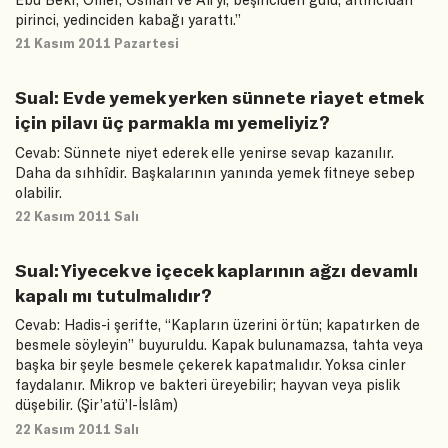
pirinci, yedinciden kabağı yarattı.”
21 Kasım 2011 Pazartesi
Sual: Evde yemek yerken sünnete riayet etmek
için pilavı üç parmakla mı yemeliyiz?
Cevab: Sünnete niyet ederek elle yenirse sevap kazanılır.
Daha da sıhhîdir. Başkalarının yanında yemek fitneye sebep
olabilir.
22 Kasım 2011 Salı
Sual: Yiyecek ve içecek kaplarının ağzı devamlı
kapalı mı tutulmalıdır?
Cevab: Hadis-i şerifte, “Kapların üzerini örtün; kapatırken de
besmele söyleyin” buyuruldu. Kapak bulunamazsa, tahta veya
başka bir şeyle besmele çekerek kapatmalıdır. Yoksa cinler
faydalanır. Mikrop ve bakteri üreyebilir; hayvan veya pislik
düşebilir. (Şir’atü’l-İslâm)
22 Kasım 2011 Salı