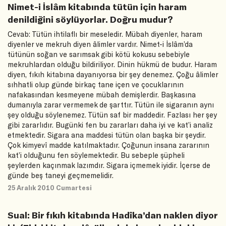
Nimet-i İslâm kitabında tütün için haram
denildiğini söylüyorlar. Doğru mudur?
Cevab: Tütün ihtilaflı bir meseledir. Mübah diyenler, haram
diyenler ve mekruh diyen âlimler vardır. Nimet-i İslâm’da
tütünün soğan ve sarımsak gibi kötü kokusu sebebiyle
mekruhlardan olduğu bildiriliyor. Dinin hükmü de budur. Haram
diyen, fıkıh kitabına dayanıyorsa bir şey denemez. Çoğu âlimler
sıhhatli olup günde birkaç tane içen ve çocuklarının
nafakasından kesmeyene mübah demişlerdir. Başkasına
dumanıyla zarar vermemek de şarttır. Tütün ile sigaranın aynı
şey olduğu söylenemez. Tütün saf bir maddedir. Fazlası her şey
gibi zararlıdır. Bugünki fen bu zararları daha iyi ve kat’i analiz
etmektedir. Sigara ana maddesi tütün olan başka bir şeydir.
Çok kimyevî madde katılmaktadır. Çoğunun insana zararının
kat’i olduğunu fen söylemektedir. Bu sebeple şüpheli
şeylerden kaçınmak lazımdır. Sigara içmemek iyidir. İçerse de
günde beş taneyi geçmemelidir.
25 Aralık 2010 Cumartesi
Sual: Bir fıkıh kitabında Hadîka’dan naklen diyor