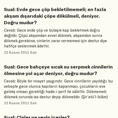
Sual: Evde gece çöp bekletilmemeli; en fazla
akşam dışarıdaki çöpe dökülmeli, deniyor.
Doğru mudur?
Cevab: Gece evde çöp ve bulaşık kap bekletmek doğru
değildir. Çöpü akşamdan evvel dökmek, akşamdan sonra
dökmek gerekirse, cinlerin zarar vermemesi için destur diye
hafifçe seslenmek âdettir.
22 Kasım 2011 Salı
Sual: Gece bahçeye sıcak su serpmek cinnilerin
ölmesine yol açar deniyor, doğru mudur?
Cevab: Böyle bir rivayet yaygındır. Gece cinnîlerin yayıldığı; bu
sebeple gece olunca kapıların kapanması, çocukların eve
gelmiş olması gerektiği hadis-i şerif ile sâbittir. Dökmemeli;
dökmek zorunda ise destur deyip dökmelidir. (Şir’atü’l-İslâm)
22 Kasım 2011 Salı
Sual: Cinler ne yeyip içerler?