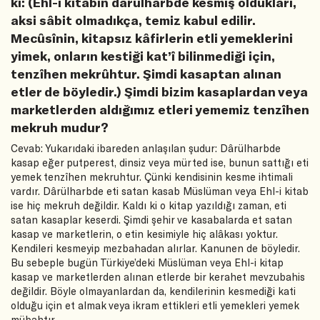
ki: (Ehl-i kitabın dârülharbde kesmiş oldukları,
aksi sâbit olmadıkça, temiz kabul edilir.
Mecûsînin, kitapsız kâfirlerin etli yemeklerini
yimek, onların kestiği kat’î bilinmediği için,
tenzîhen mekrûhtur. Şimdi kasaptan alınan
etler de böyledir.) Şimdi bizim kasaplardan veya
marketlerden aldığımız etleri yememiz tenzîhen
mekruh mudur?
Cevab: Yukarıdaki ibareden anlaşılan şudur: Dârülharbde
kasap eğer putperest, dinsiz veya mürted ise, bunun sattığı eti
yemek tenzîhen mekruhtur. Çünki kendisinin kesme ihtimali
vardır. Dârülharbde eti satan kasab Müslüman veya Ehl-i kitab
ise hiç mekruh değildir. Kaldı ki o kitap yazıldığı zaman, eti
satan kasaplar keserdi. Şimdi şehir ve kasabalarda et satan
kasap ve marketlerin, o etin kesimiyle hiç alâkası yoktur.
Kendileri kesmeyip mezbahadan alırlar. Kanunen de böyledir.
Bu sebeple bugün Türkiye’deki Müslüman veya Ehl-i kitap
kasap ve marketlerden alınan etlerde bir kerahet mevzubahis
değildir. Böyle olmayanlardan da, kendilerinin kesmediği kati
olduğu için et almak veya ikram ettikleri etli yemekleri yemek
mübahtır.