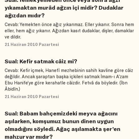
yıkamaktan murâd ağzın içi midir? Dudaklar
ağızdan mıdır?
Cevab: Yemekten önce ağız yıkanmaz. Eller yıkanır. Sonra hem
eller, hem ağız yıkanır. Ağızdan kasıt dudaklar, dişler, damaklar
ve dildir.
21 Haziran 2010 Pazartesi
Sual: Kefir satmak câiz mi?
Cevab: Kefir içmek, Hanefî mezhebinin sahih kavline göre câiz
değildir. Ancak şaraptan başka içkileri satmak İmam-ı A’zam
Ebu Hanife’ye göre kerahatle câizdir. Fetvâ da böyledir. (İbn
Âbidîn.)
21 Haziran 2010 Pazartesi
Sual: Babam bahçemizdeki meyva ağacını
aşılarken, komşumuz bunun dinen uygun
olmadığını söyledi. Ağaç aşılamakta şer’en
mahzur var mıdır?