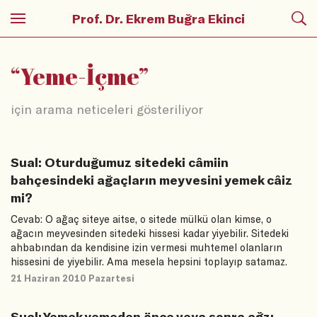
Prof. Dr. Ekrem Buğra Ekinci
“
Yeme-İçme
”
için arama neticeleri gösteriliyor
Sual: Oturduğumuz sitedeki câmiin
bahçesindeki ağaçların meyvesini yemek câiz
mi?
Cevab: O ağaç siteye aitse, o sitede mülkü olan kimse, o
ağacın meyvesinden sitedeki hissesi kadar yiyebilir. Sitedeki
ahbabından da kendisine izin vermesi muhtemel olanların
hissesini de yiyebilir. Ama mesela hepsini toplayıp satamaz.
21 Haziran 2010 Pazartesi
Sual: Yemek yemeden önce veya sonra ağzı