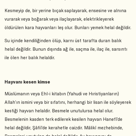
Kesmeyip de, bir yerine bıçak saplayarak, ensesine ve alnına
vurarak veya boğarak veya ilaçlayarak, elektrikleyerek
öldürülen kara hayvanları leş olur. Bunları yemek helal değildir.
Su içinde kendiliğinden ölüp, karnı üst tarafta duran balık
helal değildir. Bunun dışında ağ ile, saçma ile, ilaç ile, sarsıntı
ile ölen her balık helaldir.
Hayvanı kesen kimse
Müslümanın veya Ehl-i kitabın (Yahudi ve Hıristiyanların)
Allah’ın ismini veya bir sıfatını, herhangi bir lisan ile söyleyerek
kestiği hayvan helaldir. Besmele unutulursa helal olur.
Besmelenin kasden terk edilerek kesilen hayvan Hanefî’de
helal değildir, Şâfiî’de kerahetle caizdir. Mâlikî mezhebinde,