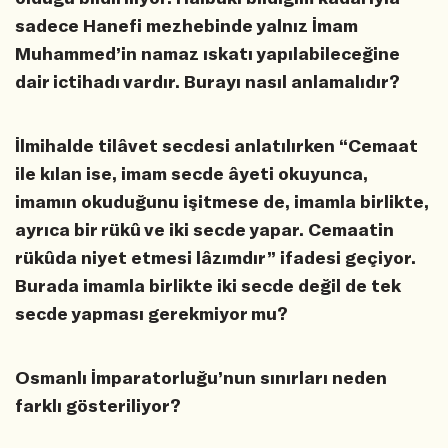
sadece Hanefi mezhebinde yalnız İmam
Muhammed’in namaz ıskatı yapılabileceğine
dair ictihadı vardır. Burayı nasıl anlamalıdır?
İlmihalde tilâvet secdesi anlatılırken “Cemaat
ile kılan ise, imam secde âyeti okuyunca,
imamın okuduğunu işitmese de, imamla birlikte,
ayrıca bir rükû ve iki secde yapar. Cemaatin
rükûda niyet etmesi lâzımdır” ifadesi geçiyor.
Burada imamla birlikte iki secde değil de tek
secde yapması gerekmiyor mu?
Osmanlı İmparatorluğu’nun sınırları neden
farklı gösteriliyor?