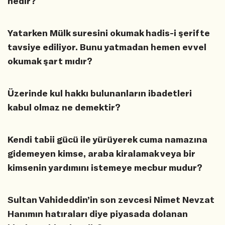
nedir?
Yatarken Mülk suresini okumak hadis-i şerifte
tavsiye ediliyor. Bunu yatmadan hemen evvel
okumak şart mıdır?
Üzerinde kul hakkı bulunanların ibadetleri
kabul olmaz ne demektir?
Kendi tabii gücü ile yürüyerek cuma namazına
gidemeyen kimse, araba kiralamak veya bir
kimsenin yardımını istemeye mecbur mudur?
Sultan Vahideddin’in son zevcesi Nimet Nevzat
Hanımın hatıraları diye piyasada dolanan