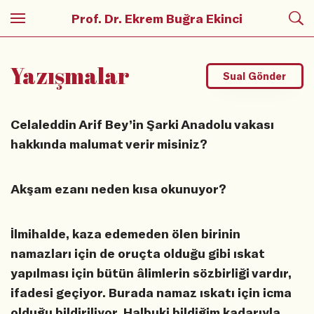
Prof. Dr. Ekrem Buğra Ekinci
Yazışmalar
Sual Gönder
Celaleddin Arif Bey’in Şarki Anadolu vakası
hakkında malumat verir misiniz?
Akşam ezanı neden kısa okunuyor?
İlmihalde, kaza edemeden ölen birinin
namazları için de oruçta olduğu gibi ıskat
yapılması için bütün âlimlerin sözbirliği vardır,
ifadesi geçiyor. Burada namaz ıskatı için icma
olduğu bildiriliyor. Halbuki bildiğim kadarıyla