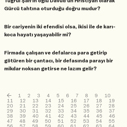
Tuğrul Şah’ın oğlu Davud’un Hristiyan olarak
Gürcü tahtına oturduğu doğru mudur?
Bir cariyenin iki efendisi olsa, ikisi ile de karı-
koca hayatı yaşayabilir mi?
Firmada çalışan ve defalarca para getirip
götüren bir çantacı, bir defasında parayı bir
mikdar noksan getirse ne lazım gelir?
1
2
3
4
5
6
7
8
9
10
11
12
13
14
15
16
17
18
19
20
21
22
23
24
25
26
27
28
29
30
31
32
33
34
35
36
37
38
39
40
41
42
43
44
45
46
47
48
49
50
51
52
53
54
55
56
57
58
59
60
61
62
63
64