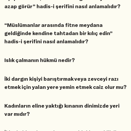
azap görür” hadis-i şerifini nasıl anlamalıdır?
“Müslümanlar arasında fitne meydana
geldiğinde kendine tahtadan bir kılıç edin”
hadis-i şerifini nasıl anlamalıdır?
Islık çalmanın hükmü nedir?
İki dargın kişiyi barıştırmak veya zevceyi razı
etmek için yalan yere yemin etmek caiz olur mu?
Kadınların eline yaktığı kınanın dinimizde yeri
var mıdır?