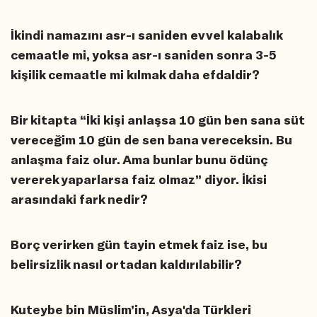
İkindi namazını asr-ı saniden evvel kalabalık
cemaatle mi, yoksa asr-ı saniden sonra 3-5
kişilik cemaatle mi kılmak daha efdaldir?
Bir kitapta “İki kişi anlaşsa 10 gün ben sana süt
vereceğim 10 gün de sen bana vereceksin. Bu
anlaşma faiz olur. Ama bunlar bunu ödünç
vererek yaparlarsa faiz olmaz” diyor. İkisi
arasındaki fark nedir?
Borç verirken gün tayin etmek faiz ise, bu
belirsizlik nasıl ortadan kaldırılabilir?
Kuteybe bin Müslim’in, Asya'da Türkleri