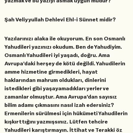
yazmak ve bu yazıyı asmak uygun mudur?
Şah Veliyyullah Dehlevî Ehl-i Sünnet midir?
Yazılarınızı alaka ile okuyorum. En son Osmanlı
Yahudileri yazınızı okudum. Ben de Yahudiyim.
Osmanlı Yahudileri iyi yaşadı, doğru. Ama
Avrupa’daki herşey de kötü değildi. Yahudilerin
amme hizmetine girmedikleri, hayat
haklarından mahrum oldukları, dinlerini
istedikleri gibi yaşayamadıkları yerler ve
zamanlar olmuştur. Ama Avrupa’dan sayısız
bilim adamı çıkmasını nasıl izah edersiniz?
Ermenilerin sürülmesi için hükümeti Yahudilerin
kışkırttığını yazmışsınız. Lütfen tehcire
Yahudileri karıştırmayın. İttihat ve Terakki öz