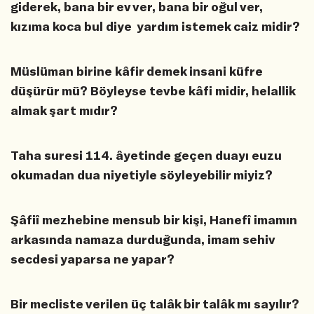
giderek, bana bir ev ver, bana bir oğul ver,
kızıma koca bul diye yardım istemek caiz midir?
Müslüman birine kâfir demek insani küfre
düşürür mü? Böyleyse tevbe kâfi midir, helallik
almak şart mıdır?
Taha suresi 114. âyetinde geçen duayı euzu
okumadan dua niyetiyle söyleyebilir miyiz?
Şâfiî mezhebine mensub bir kişi, Hanefî imamın
arkasında namaza durduğunda, imam sehiv
secdesi yaparsa ne yapar?
Bir mecliste verilen üç talâk bir talâk mı sayılır?