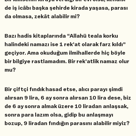
de iş icâbı başka şehirde kirada yaşasa, parası
da olmasa, zekât alabilir mi?
Bazı hadis kitaplarında “Allahü teala korku
halindeki namazı ise 1 rek’at olarak farz kıldı”
geçiyor. Ama okuduğum ilmihallerde hiç böyle
bir bilgiye rastlamadım. Bir rek’atlik namaz olur
mu?
Bir çiftçi fındık hasad etse, alıcı parayı şimdi
alırsan 9 lira, 6 ay sonra alırsan 10 lira dese, biz
de 6 ay sonra almak üzere 10 liradan anlaşsak,
sonra para lazım olsa, gidip bu anlaşmayı
bozup, 9 liradan fındığın parasını alabilir miyiz?