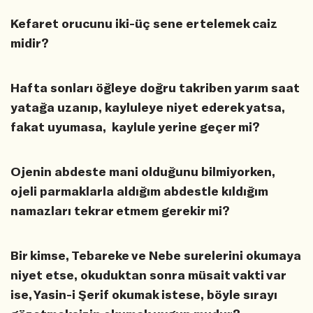
Kefaret orucunu iki-üç sene ertelemek caiz
midir?
Hafta sonları öğleye doğru takriben yarım saat
yatağa uzanıp, kayluleye niyet ederek yatsa,
fakat uyumasa, kaylule yerine geçer mi?
Ojenin abdeste mani olduğunu bilmiyorken,
ojeli parmaklarla aldığım abdestle kıldığım
namazları tekrar etmem gerekir mi?
Bir kimse, Tebareke ve Nebe surelerini okumaya
niyet etse, okuduktan sonra müsait vakti var
ise, Yasin-i Şerif okumak istese, böyle sırayı