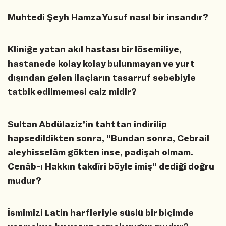
Muhtedi Şeyh Hamza Yusuf nasıl bir insandır?
Kliniğe yatan akıl hastası bir lösemiliye,
hastanede kolay kolay bulunmayan ve yurt
dışından gelen ilaçların tasarruf sebebiyle
tatbik edilmemesi caiz midir?
Sultan Abdülaziz’in tahttan indirilip
hapsedildikten sonra, “Bundan sonra, Cebrail
aleyhisselâm gökten inse, padişah olmam.
Cenâb-ı Hakkın takdîri böyle imiş” dediği doğru
mudur?
İsmimizi Latin harfleriyle süslü bir biçimde