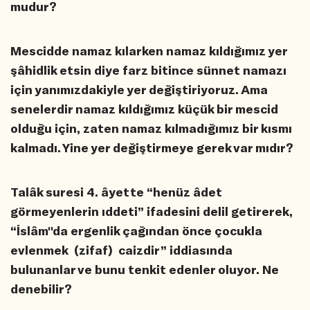
mudur?
Mescidde namaz kılarken namaz kıldığımız yer
şâhidlik etsin diye farz bitince sünnet namazı
için yanımızdakiyle yer değiştiriyoruz. Ama
senelerdir namaz kıldığımız küçük bir mescid
olduğu için, zaten namaz kılmadığımız bir kısmı
kalmadı. Yine yer değiştirmeye gerek var mıdır?
Talâk suresi 4. âyette “henüz âdet
görmeyenlerin ıddeti” ifadesini delil getirerek,
“İslâm''da ergenlik çağından önce çocukla
evlenmek (zifaf) caizdir” iddiasında
bulunanlar ve bunu tenkit edenler oluyor. Ne
denebilir?