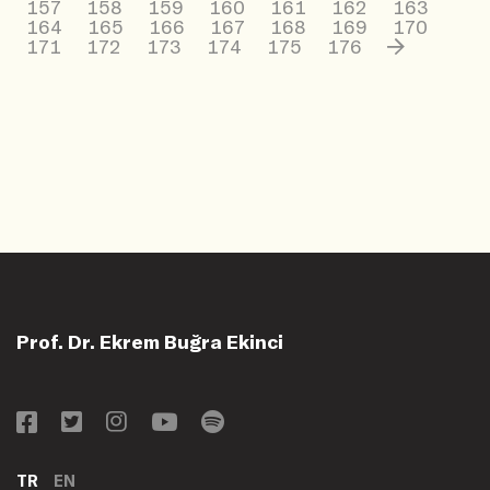
157
158
159
160
161
162
163
164
165
166
167
168
169
170
171
172
173
174
175
176
Prof. Dr. Ekrem Buğra Ekinci
TR
EN