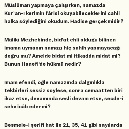
Müslüman yapmaya çalışırken, namazda
Kur’an-ı kerimin fârisî okuyabileceklerini cahil
halka söylediğini okudum. Hadise gerçek midir?
Mâlikî Mezhebinde, bid'at ehli olduğu bilinen
imama uymanın namazı hiç sahih yapmayacağı
doğru mu? Amelde bidat mi itikadda midat mi?
Bunun Hanefi'de hükmü nedir?
İmam efendi, öğle namazında dalgınlıkla
tekbirleri sessiz söylese, sonra cemaatten biri
ikaz etse, devamında sesli devam etse, secde-i
sehv îcâb eder mi?
Besmele-i şerifi hat ile 21, 35, 41 gibi sayılarda