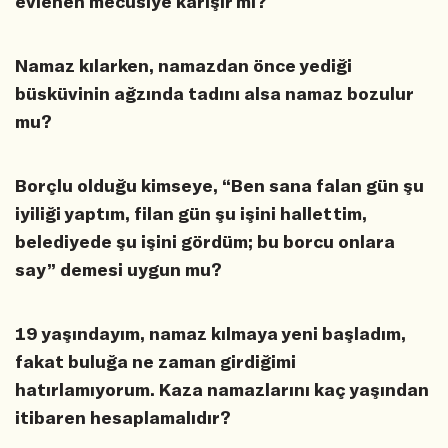
evlenen mecusiye karışır mı?
Namaz kılarken, namazdan önce yediği
büsküvinin ağzında tadını alsa namaz bozulur
mu?
Borçlu olduğu kimseye, “Ben sana falan gün şu
iyiliği yaptım, filan gün şu işini hallettim,
belediyede şu işini gördüm; bu borcu onlara
say” demesi uygun mu?
19 yaşındayım, namaz kılmaya yeni başladım,
fakat buluğa ne zaman girdiğimi
hatırlamıyorum. Kaza namazlarını kaç yaşından
itibaren hesaplamalıdır?