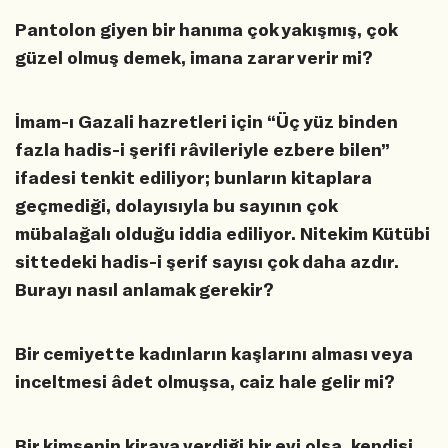
Pantolon giyen bir hanıma çok yakışmış, çok
güzel olmuş demek, imana zarar verir mi?
İmam-ı Gazali hazretleri için “Üç yüz binden
fazla hadis-i şerifi râvileriyle ezbere bilen”
ifadesi tenkit ediliyor; bunların kitaplara
geçmediği, dolayısıyla bu sayının çok
mübalağalı olduğu iddia ediliyor. Nitekim Kütübi
sittedeki hadis-i şerif sayısı çok daha azdır.
Burayı nasıl anlamak gerekir?
Bir cemiyette kadınların kaşlarını alması veya
inceltmesi âdet olmuşsa, caiz hale gelir mi?
Bir kimsenin kiraya verdiği bir evi olsa, kendisi