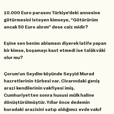
10.000 Euro parasını Türkiye’deki annesine
götürmesini isteyen kimseye, “Götürürüm
ancak 50 Euro alırım” dese caiz midir?
Eşine sen benim ablamsın diyerek latife yapan
bir kimse, boşamayı kast etmedi ise talâk vâki
olur mu?
Çorum’un Seydim köyünde Seyyid Murad
hazretlerinin türbesi var. Civarındaki geniş
arazi kendilerinin vakfiyesi imiş.
Cumhuriyetten sonra hususi mülk haline
dönüştürülmüştür. Yıllar önce dedemin
buradaki arazisini satıp aldığımız evde vakıf