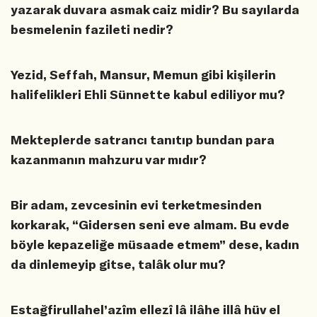
yazarak duvara asmak caiz midir? Bu sayılarda
besmelenin fazileti nedir?
Yezid, Seffah, Mansur, Memun gibi kişilerin
halifelikleri Ehli Sünnette kabul ediliyor mu?
Mekteplerde satrancı tanıtıp bundan para
kazanmanın mahzuru var mıdır?
Bir adam, zevcesinin evi terketmesinden
korkarak, “Gidersen seni eve almam. Bu evde
böyle kepazeliğe müsaade etmem” dese, kadın
da dinlemeyip gitse, talâk olur mu?
Estağfirullahel’azîm ellezî lâ ilâhe illâ hüv el