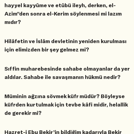
hayyel kayyûme ve etûbü ileyh, derken, el-
Azim''den sonra el-Kerim söylenmesi mi lazım
mıdır?
Hilâfetin ve İslâm devletinin yeniden kurulması
için elimizden bir şey gelmez mi?
Sıffin muharebesinde sahabe olmayanlar da yer
aldılar. Sahabe ile savaşmanın hükmü nedir?
Müminin ağzına sövmek küfr müdür? Böyleyse
küfrden kurtulmak için tevbe kâfi midir, helallik
de gerekir mi?
Hazret-i Ebu Bekir’in bildiğim kadarıyla Bekir