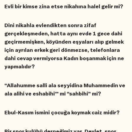
Evli bir kimse zina etse nikahına halel gelir mi?
Dini nikahla evlendikten sonra zifaf
gerçekleşmeden, hatta aynı evde 1 gece dahi
geçirmemişken, köyünden eşyaları alıp gelmek
için ayrılan erkek geri dönmezse, telefonlara
dahi cevap vermiyorsa Kadın boşanmak için ne
yapmalıdır?
“Allahumme salli ala seyyidina Muhammedin ve
ala alihi ve eshabihi'” mi “sahbihi” mi?
Ebul-Kasım ismini çocuğa koymak caiz midir?
Bir spor kulübü derneğimiz var. Devlet, spor