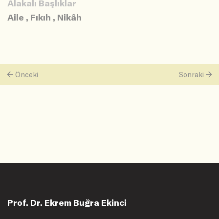
Alakalı Başlıklar
Aile
,
Fıkıh
,
Nikâh
Önceki
Sonraki
Prof. Dr. Ekrem Buğra Ekinci