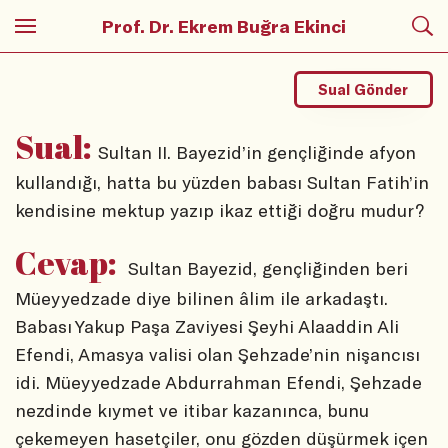
Prof. Dr. Ekrem Buğra Ekinci
Sual Gönder
Sual:
Sultan II. Bayezid’in gençliğinde afyon
kullandığı, hatta bu yüzden babası Sultan Fatih’in
kendisine mektup yazıp ikaz ettiği doğru mudur?
Cevap:
Sultan Bayezid, gençliğinden beri
Müeyyedzade diye bilinen âlim ile arkadaştı.
Babası Yakup Paşa Zaviyesi Şeyhi Alaaddin Ali
Efendi, Amasya valisi olan Şehzade’nin nişancısı
idi. Müeyyedzade Abdurrahman Efendi, Şehzade
nezdinde kıymet ve itibar kazanınca, bunu
çekemeyen hasetçiler, onu gözden düşürmek içen