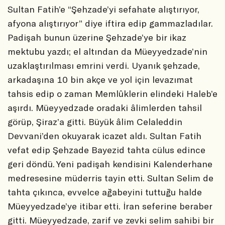
Sultan Fatih’e “Şehzade’yi sefahate alıştırıyor,
afyona alıştırıyor” diye iftira edip gammazladılar.
Padişah bunun üzerine Şehzade’ye bir ikaz
mektubu yazdı; el altından da Müeyyedzade’nin
uzaklaştırılması emrini verdi. Uyanık şehzade,
arkadaşına 10 bin akçe ve yol için levazımat
tahsis edip o zaman Memlûklerin elindeki Haleb’e
aşırdı. Müeyyedzade oradaki âlimlerden tahsil
görüp, Şiraz’a gitti. Büyük âlim Celaleddin
Devvani’den okuyarak icazet aldı. Sultan Fatih
vefat edip Şehzade Bayezid tahta cülus edince
geri döndü. Yeni padişah kendisini Kalenderhane
medresesine müderris tayin etti. Sultan Selim de
tahta çıkınca, evvelce ağabeyini tuttuğu halde
Müeyyedzade’ye itibar etti. İran seferine beraber
gitti. Müeyyedzade, zarif ve zevki selim sahibi bir