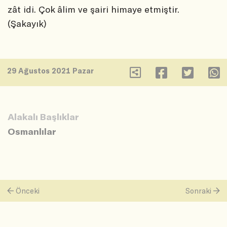
zât idi. Çok âlim ve şairi himaye etmiştir.
(Şakayık)
29 Ağustos 2021 Pazar
Alakalı Başlıklar
Osmanlılar
Önceki
Sonraki