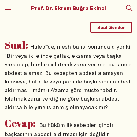
Prof. Dr. Ekrem Buğra Ekinci
Sual Gönder
Sual:
Halebî’de, mesh bahsi sonunda diyor ki,
“Bir veya iki elinde çatlak, ekzama veya başka
yara olup, bunları ıslatmak zarar verirse, bu kimse
abdest alamaz. Bu sebepten abdest alamayan
kimseye, hatır ile veya para ile başkasının abdest
aldırması, İmâm-ı A'zama göre müstehabdır.”
Islatmak zarar verdiğine göre başkası abdest
aldırsa bile yine ıslanmış olmayacak mı?
Cevap:
Bu hüküm ilk sebepler içindir;
başkasının abdest aldırması için değildir.