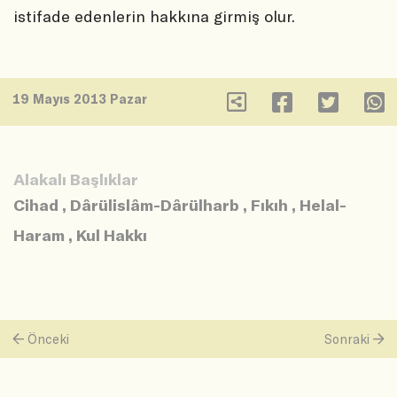
istifade edenlerin hakkına girmiş olur.
19 Mayıs 2013 Pazar
Alakalı Başlıklar
Cihad
,
Dârülislâm-Dârülharb
,
Fıkıh
,
Helal-
Haram
,
Kul Hakkı
Önceki
Sonraki