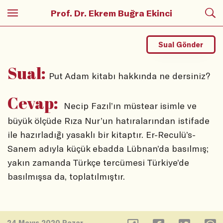
Prof. Dr. Ekrem Buğra Ekinci
Sual Gönder
Sual:
Put Adam kitabı hakkında ne dersiniz?
Cevap:
Necip Fazıl’ın müstear isimle ve
büyük ölçüde Rıza Nur’un hatıralarından istifade
ile hazırladığı yasaklı bir kitaptır. Er-Reculü’s-
Sanem adıyla küçük ebadda Lübnan’da basılmış;
yakın zamanda Türkçe tercümesi Türkiye’de
basılmışsa da, toplatılmıştır.
24 Mayıs 2020 Pazar