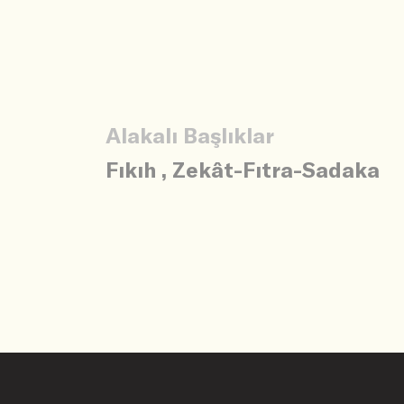
Alakalı Başlıklar
Fıkıh
,
Zekât-Fıtra-Sadaka