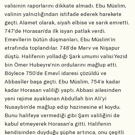
valisinin raporlarını dikkate almadı. Ebu Müslim,
valinin yalnızlığından istifade ederek harekete
geçti. Alamet olarak, siyah elbise ve sarık emretti.
747’de Horasan’da ilk isyan patlak verdi.
Emevîlerin bütün düşmanları, Ebu Müslim’in
etrafında toplandılar. 748’de Merv ve Nişapur
düştü. Halifenin yolladığı Şark umumi valisi Yezid
bin Ömer Hubeyre’nin ordularını mağlup etti.
Böylece 750’de Emevî idaresi çözüldü ve
Abbasîler başa geçti. Ebu Müslim, 754’e kadar
kadar Horasan valiliği yaptı. Abbasi ailesinden
yeni rejime ayaklanan Abdullah bin Ali’yi
Nusaybin’de mağlup edip hazinesine el koydu.
Bunu halifeye vermediği gibi Şam valiliğini de
kabul etmeyerek Horasan’a gitti. Halifenin
kendisinden duyduğu şüphe artınca, onu çeşitli