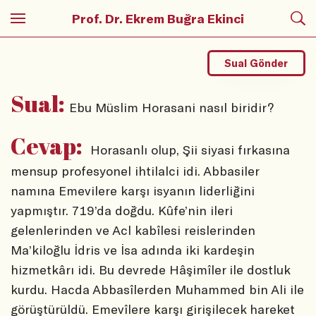
Prof. Dr. Ekrem Buğra Ekinci
Sual Gönder
Sual:
Ebu Müslim Horasani nasıl biridir?
Cevap:
Horasanlı olup, Şii siyasi fırkasına
mensup profesyonel ihtilalci idi. Abbasiler
namına Emevilere karşı isyanın liderliğini
yapmıştır. 719’da doğdu. Kûfe’nin ileri
gelenlerinden ve Acl kabîlesi reislerinden
Ma’kiloğlu İdris ve İsa adında iki kardeşin
hizmetkârı idi. Bu devrede Hâşimîler ile dostluk
kurdu. Hacda Abbasîlerden Muhammed bin Ali ile
görüştürüldü. Emevîlere karşı girişilecek hareket