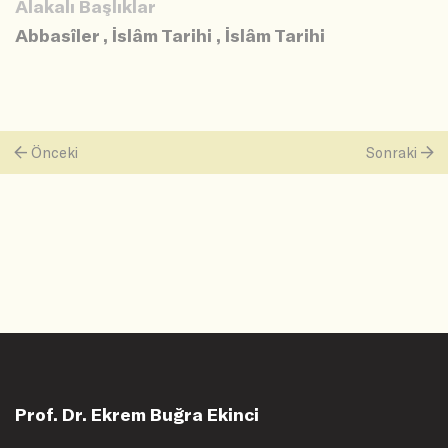
Alakalı Başlıklar
Abbasîler
,
İslâm Tarihi
,
İslâm Tarihi
Önceki
Sonraki
Prof. Dr. Ekrem Buğra Ekinci