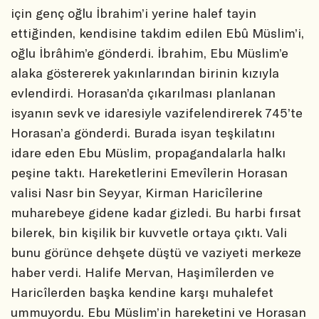
için genç oğlu İbrahim’i yerine halef tayin
ettiğinden, kendisine takdim edilen Ebû Müslim’i,
oğlu İbrâhim’e gönderdi. İbrahim, Ebu Müslim’e
alaka göstererek yakınlarından birinin kızıyla
evlendirdi. Horasan’da çıkarılması planlanan
isyanın sevk ve idaresiyle vazifelendirerek 745’te
Horasan’a gönderdi. Burada isyan teşkilatını
idare eden Ebu Müslim, propagandalarla halkı
peşine taktı. Hareketlerini Emevîlerin Horasan
valisi Nasr bin Seyyar, Kirman Haricîlerine
muharebeye gidene kadar gizledi. Bu harbi fırsat
bilerek, bin kişilik bir kuvvetle ortaya çıktı. Vali
bunu görünce dehşete düştü ve vaziyeti merkeze
haber verdi. Halife Mervan, Haşimîlerden ve
Haricîlerden başka kendine karşı muhalefet
ummuyordu. Ebu Müslim’in hareketini ve Horasan