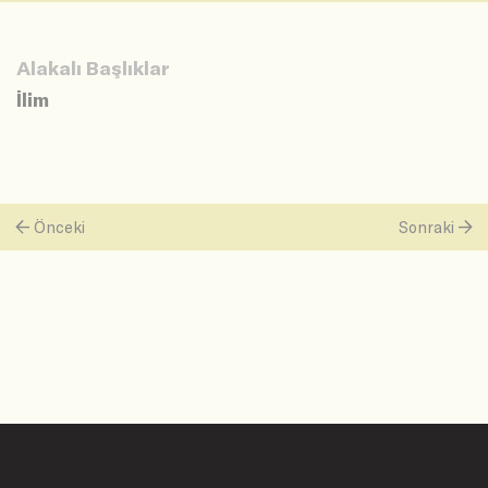
Alakalı Başlıklar
İlim
Önceki
Sonraki