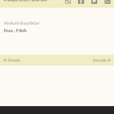
Alakalı Başlıklar
Dua
,
Fıkıh
Önceki
Sonraki