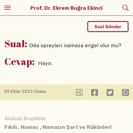
Prof. Dr. Ekrem Buğra Ekinci
Sual Gönder
Sual:
Oda spreyleri namaza engel olur mu?
Cevap:
Hayır.
25 Ekim 2013 Cuma
Alakalı Başlıklar
Fıkıh
,
Namaz
,
Namazın Şart ve Rükünleri