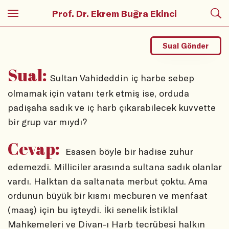
Prof. Dr. Ekrem Buğra Ekinci
Sual Gönder
Sual:
Sultan Vahideddin iç harbe sebep
olmamak için vatanı terk etmiş ise, orduda
padişaha sadık ve iç harb çıkarabilecek kuvvette
bir grup var mıydı?
Cevap:
Esasen böyle bir hadise zuhur
edemezdi. Milliciler arasında sultana sadık olanlar
vardı. Halktan da saltanata merbut çoktu. Ama
ordunun büyük bir kısmı mecburen ve menfaat
(maaş) için bu işteydi. İki senelik İstiklal
Mahkemeleri ve Divan-ı Harb tecrübesi halkın