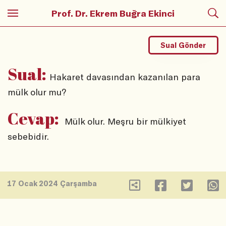
Prof. Dr. Ekrem Buğra Ekinci
Sual Gönder
Sual:
Hakaret davasından kazanılan para
mülk olur mu?
Cevap:
Mülk olur. Meşru bir mülkiyet
sebebidir.
17 Ocak 2024 Çarşamba