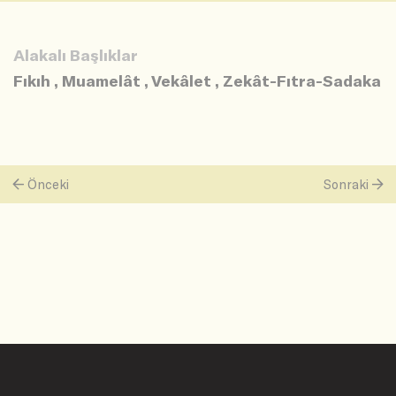
Alakalı Başlıklar
Fıkıh
,
Muamelât
,
Vekâlet
,
Zekât-Fıtra-Sadaka
Önceki
Sonraki