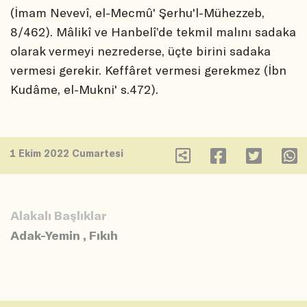
(İmam Nevevî, el-Mecmû' Şerhu'l-Mühezzeb,
8/462). Mâlikî ve Hanbelî’de tekmil malını sadaka
olarak vermeyi nezrederse, üçte birini sadaka
vermesi gerekir. Keffâret vermesi gerekmez (İbn
Kudâme, el-Mukni' s.472).
1 Ekim 2022 Cumartesi
Alakalı Başlıklar
Adak-Yemin
,
Fıkıh