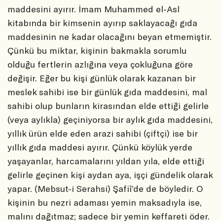
maddesini ayırır. İmam Muhammed el-Asl
kitabında bir kimsenin ayırıp saklayacağı gıda
maddesinin ne kadar olacağını beyan etmemiştir.
Çünkü bu miktar, kişinin bakmakla sorumlu
olduğu fertlerin azlığına veya çokluğuna göre
değişir. Eğer bu kişi günlük olarak kazanan bir
meslek sahibi ise bir günlük gıda maddesini, mal
sahibi olup bunların kirasından elde ettiği gelirle
(veya aylıkla) geçiniyorsa bir aylık gıda maddesini,
yıllık ürün elde eden arazi sahibi (çiftçi) ise bir
yıllık gıda maddesi ayırır. Çünkü köylük yerde
yaşayanlar, harcamalarını yıldan yıla, elde ettiği
gelirle geçinen kişi aydan aya, işçi gündelik olarak
yapar. (Mebsut-i Serahsi) Şafiî’de de böyledir. O
kişinin bu nezri adaması yemin maksadıyla ise,
malını dağıtmaz; sadece bir yemin keffareti öder.