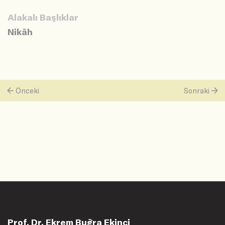
Alakalı Başlıklar
Nikâh
Önceki
Sonraki
Prof. Dr. Ekrem Buğra Ekinci