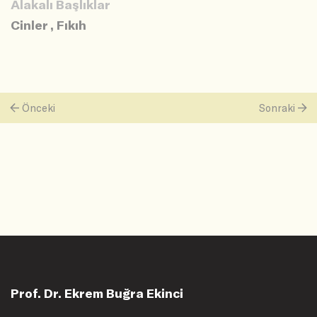
Alakalı Başlıklar
Cinler
,
Fıkıh
Önceki
Sonraki
Prof. Dr. Ekrem Buğra Ekinci