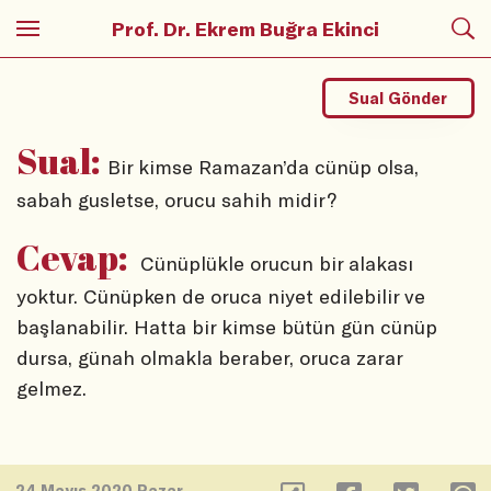
Prof. Dr. Ekrem Buğra Ekinci
Sual Gönder
Sual:
Bir kimse Ramazan’da cünüp olsa,
sabah gusletse, orucu sahih midir?
Cevap:
Cünüplükle orucun bir alakası
yoktur. Cünüpken de oruca niyet edilebilir ve
başlanabilir. Hatta bir kimse bütün gün cünüp
dursa, günah olmakla beraber, oruca zarar
gelmez.
24 Mayıs 2020 Pazar