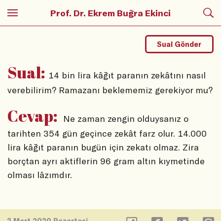
Prof. Dr. Ekrem Buğra Ekinci
Sual Gönder
Sual:
14 bin lira kâğıt paranın zekâtını nasıl
verebilirim? Ramazanı beklememiz gerekiyor mu?
Cevap:
Ne zaman zengin olduysanız o
tarihten 354 gün geçince zekât farz olur. 14.000
lira kâğıt paranın bugün için zekatı olmaz. Zira
borçtan ayrı aktiflerin 96 gram altın kıymetinde
olması lâzımdır.
2 Mart 2020 Pazartesi