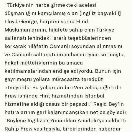
“Türkiye’nin harbe girmekteki acelesi
düşmanlığını kamçılamış olan [İngiliz başvekili]
Lloyd George, harpten sonra Hind
Müslümanlarının, hilâfete sahip olan Türkiye
saltanatı lehindeki ısrarlı teşebbüslerinden
korkarak hilâfetin Osmanlı soyundan alınmasını
ve Osmanlı saltanatının imhasını iyice kurmuştu.
Fakat müttefiklerinin bu amaca
katılmamalarından endişe ediyordu. Bunun için
gayrımeşru yollara müracaatta tereddüt
etmiyordu. Bu yollardan biri Venizelos, diğeri de
Frew isminde Hint hizmetinden İstanbul
hizmetine aldığı casus bir papazdı.” Reşid Bey’in
hatıralarının geri kalanındançıkan netice şöyledir:
“Böylece İngilizler, Yunanlıları Anadolu’ya saldırttı.
Rahip Frew vasıtasıyla, birbirlerinden haberdar