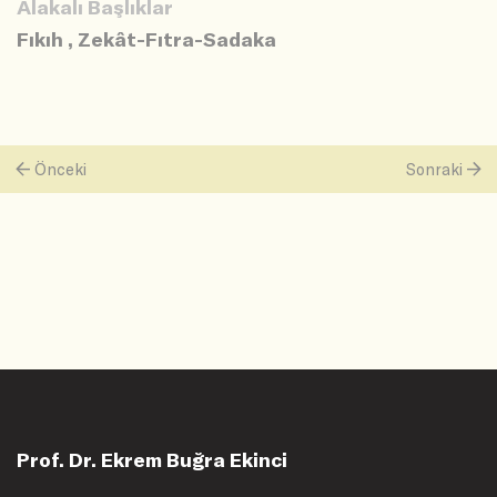
Alakalı Başlıklar
Fıkıh
,
Zekât-Fıtra-Sadaka
Önceki
Sonraki
Prof. Dr. Ekrem Buğra Ekinci