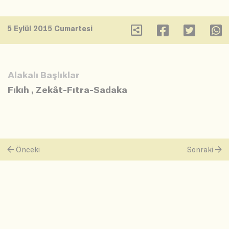
5 Eylül 2015 Cumartesi
Alakalı Başlıklar
Fıkıh
,
Zekât-Fıtra-Sadaka
Önceki
Sonraki