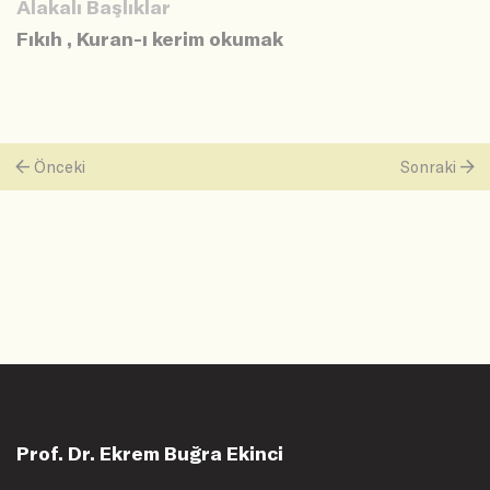
Alakalı Başlıklar
Fıkıh
,
Kuran-ı kerim okumak
Önceki
Sonraki
Prof. Dr. Ekrem Buğra Ekinci