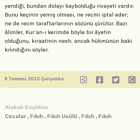
yendiği, bundan dolayı kaybolduğu rivayeti vardır.
Bunu keçinin yemiş olması, ne recmi iptal eder;
ne de recm taraftarlarının sözünü çürütür. Bazı
âlimler, Kur’an-ı kerimde böyle bir âyetin
olduğunu, kıraatinin nesh, ancak hükmünün baki
kılındığını söyler.
8 Temmuz 2015 Çarşamba
Alakalı Başlıklar
Cezalar
,
Fıkıh
,
Fıkıh Usûlü
,
Fıkıh
,
Fıkıh