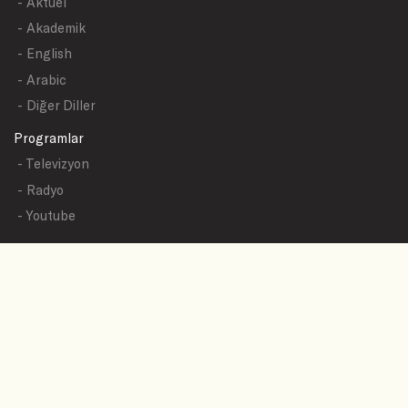
- Aktüel
- Akademik
- English
- Arabic
- Diğer Diller
Programlar
- Televizyon
- Radyo
- Youtube
Yazışmalar
- Tüm Sualler
- Sual Başlıkları
- Sual Gönder