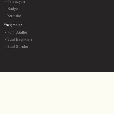
- Televizyon
- Radyo
- Youtube
Yazışmalar
- Tüm Sualler
- Sual Başlıkları
- Sual Gönder