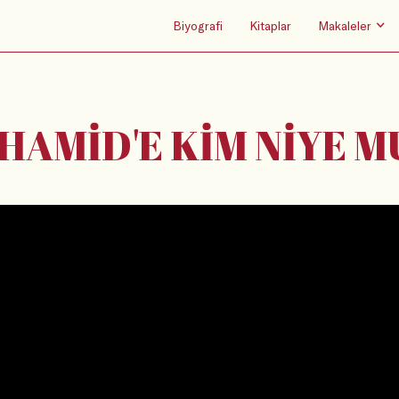
Biyografi
Kitaplar
Makaleler
HAMİD'E KİM NİYE M