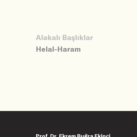
Alakalı Başlıklar
Helal-Haram
Prof. Dr. Ekrem Buğra Ekinci