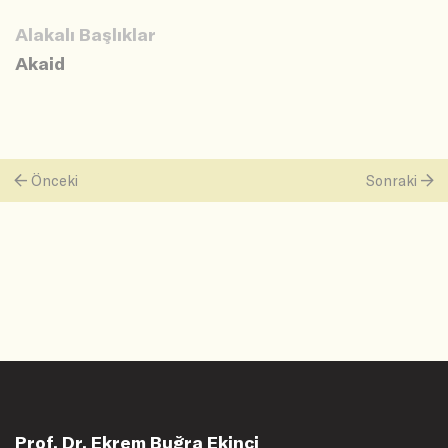
Alakalı Başlıklar
Akaid
Önceki
Sonraki
Prof. Dr. Ekrem Buğra Ekinci