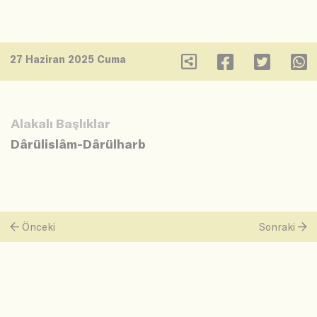
27 Haziran 2025 Cuma
Alakalı Başlıklar
Dârülislâm-Dârülharb
Önceki
Sonraki