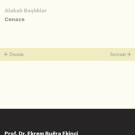
Alakalı Başlıklar
Cenaze
Önceki
Sonraki
Prof. Dr. Ekrem Buğra Ekinci