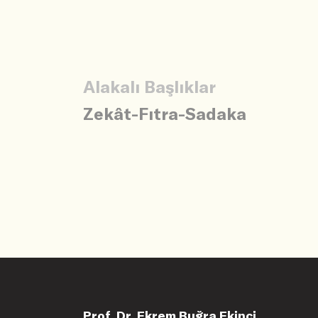
Alakalı Başlıklar
Zekât-Fıtra-Sadaka
Prof. Dr. Ekrem Buğra Ekinci