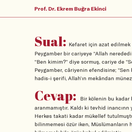
Prof. Dr. Ekrem Buğra Ekinci
Sual:
Kefaret için azat edilmek 
Peygamber bir cariyeye “Allah nerededi
“Ben kimim?” diye sormuş, cariye de “Se
Peygamber, câriyenin efendisine; “Sen 
hadis-i şerifi, Allah’ın mekândan müne
Cevap:
Bir kölenin bu kadar 
aranmamıştır. Kaldı ki tevhid inancınn 
Herkes takati kadar mükellef tutulmuşt
bilinmemesi özür iken, Müslümanların h