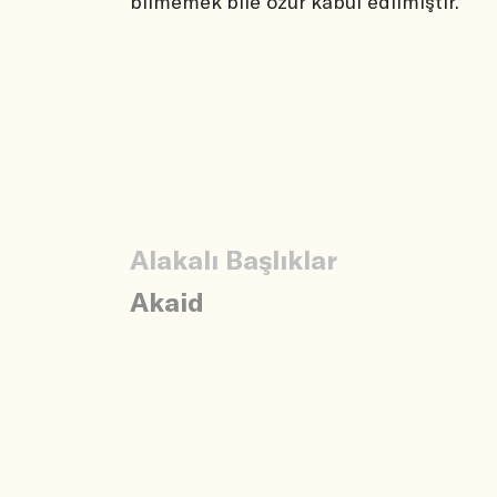
bilmemek bile özür kabul edilmiştir.
Alakalı Başlıklar
Akaid