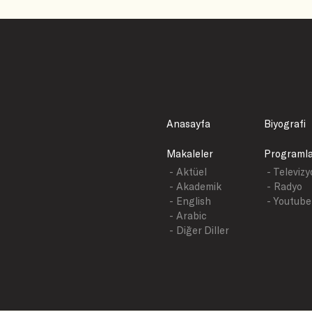
Anasayfa
Biyografi
Makaleler
Programl
- Aktüel
- Televiz
- Akademik
- Radyo
- English
- Youtube
- Arabic
- Diğer Diller