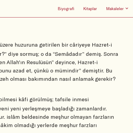
Biyografi
Kitaplar
Makaleler
üzere huzuruna getirilen bir câriyeye Hazret-i
r?” diye sormuş; o da “Semâdadır” demiş. Sonra
n Allah'ın Resulüsün” deyince, Hazret-i
bunu azad et, çünkü o mümindir” demiştir. Bu
zzeh olması bakımından nasıl anlamak gerekir?
bilmesi kâfi görülmüş; tafsile inmesi
yeni yeni yerleşmeye başladığı zamanlardır.
ur. islâm beldesinde meşhur olmayan farzların
âkim olmadığı yerlerde meşhur farzları