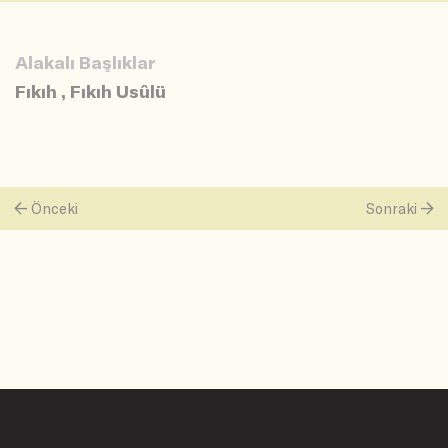
Alakalı Başlıklar
Fıkıh
,
Fıkıh Usûlü
Önceki
Sonraki