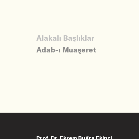
Alakalı Başlıklar
Adab-ı Muaşeret
Prof. Dr. Ekrem Buğra Ekinci