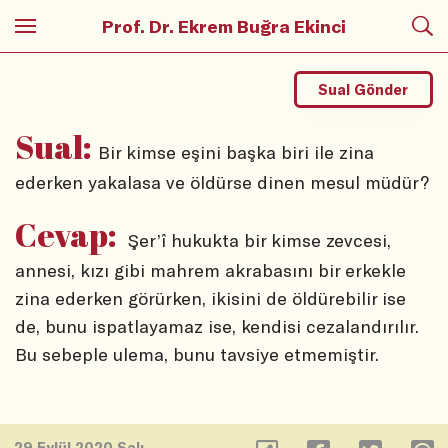
Prof. Dr. Ekrem Buğra Ekinci
Sual Gönder
Sual:
Bir kimse eşini başka biri ile zina
ederken yakalasa ve öldürse dinen mesul müdür?
Cevap:
Şer’î hukukta bir kimse zevcesi,
annesi, kızı gibi mahrem akrabasını bir erkekle
zina ederken görürken, ikisini de öldürebilir ise
de, bunu ispatlayamaz ise, kendisi cezalandırılır.
Bu sebeple ulema, bunu tavsiye etmemiştir.
29 Eylül 2020 Salı