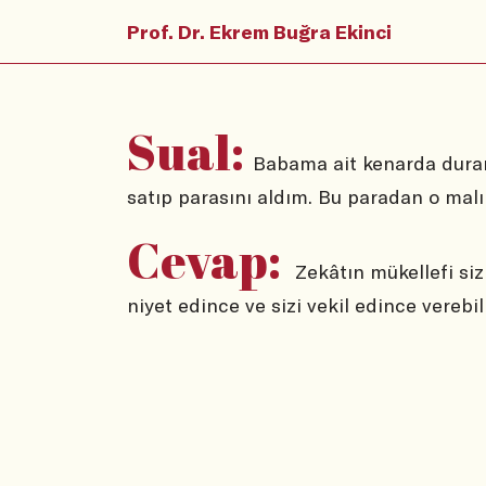
Prof. Dr. Ekrem Buğra Ekinci
Sual:
Babama ait kenarda duran 
satıp parasını aldım. Bu paradan o mal
Cevap:
Zekâtın mükellefi siz 
niyet edince ve sizi vekil edince verebili