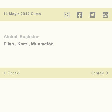
11 Mayıs 2012 Cuma
Alakalı Başlıklar
Fıkıh
,
Karz
,
Muamelât
Önceki
Sonraki