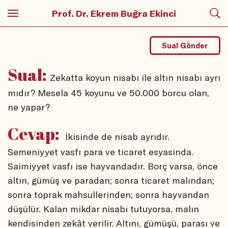
Prof. Dr. Ekrem Buğra Ekinci
Sual Gönder
Sual:
Zekatta koyun nisabı ile altın nisabı ayrı
mıdır? Mesela 45 koyunu ve 50.000 borcu olan,
ne yapar?
Cevap:
İkisinde de nisab ayrıdır.
Semeniyyet vasfı para ve ticaret esyasinda.
Saimiyyet vasfı ise hayvandadır. Borç varsa, önce
altın, gümüş ve paradan; sonra ticaret malından;
sonra toprak mahsullerinden; sonra hayvandan
düşülür. Kalan mikdar nisabı tutuyorsa, malın
kendisinden zekât verilir. Altını, gümüşü, parası ve