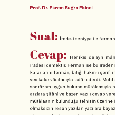
Prof. Dr. Ekrem Buğra Ekinci
Sual:
İrade-i seniyye ile ferman
Cevap:
Her ikisi de aynı mânâ
iradesi demektir. Ferman ise bu iradenin
kararlarını fermân, bitiğ, hükm-i şerif, 
vesikalar vâsıtasıyla ısdâr ederdi. Muht
sadrâzam uygun bulursa mütâlaasıyla b
arzlara şifâhî ve bazen yazılı cevap vere
mütâlaanın bulunduğu telhisin üzerine im
olmaksızın re’sen yazılan yazılara
beyaz