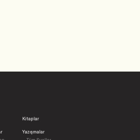
Kitaplar
ar
Yazışmalar
yon
- Tüm Sualler