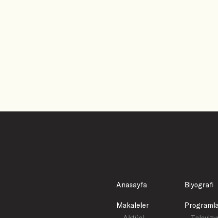
Anasayfa
Biyografi
Makaleler
Programl
- Aktüel
- Televiz