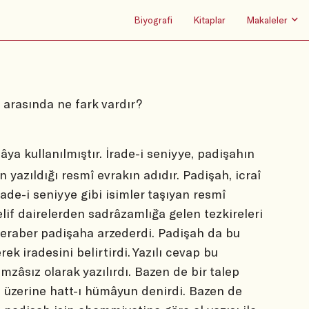
Biyografi
Kitaplar
Makaleler
 arasında ne fark vardır?
ya kullanılmıştır. İrade-i seniyye, padişahın
 yazıldığı resmî evrakın adıdır. Padişah, icraî
irade-i seniyye gibi isimler taşıyan resmî
elif dairelerden sadrâzamlığa gelen tezkireleri
eraber padişaha arzederdi. Padişah da bu
rek iradesini belirtirdi. Yazılı cevap bu
zâsız olarak yazılırdı. Bazen de bir talep
 üzerine hatt-ı hümâyun
denirdi. Bazen de