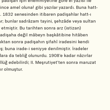
padişah işin ehemmiyetine göre el yazısı ile
nce amel oluna!
gibi yazılar yazardı. Buna
hatt-
. 1832 senesinden itibaren padişahlar hatt-ı
; bunlar sadrâzam tayini, şehzâde veya sultan
 etmiştir. Bu tarihten sonra
arz (istizan)
 padişaha değil mâbeyn başkâtibine hitâben
ktan sonra padişahın şifahî iradesini kendi
ş; buna
irade-i seniyye
denilmiştir. İradeler
rlara da tebliğ olunurdu. 1908’e kadar nâzırlar
lüğ edebilirdi; II. Meşrutiyet’ten sonra maruzat
r olmuştur.