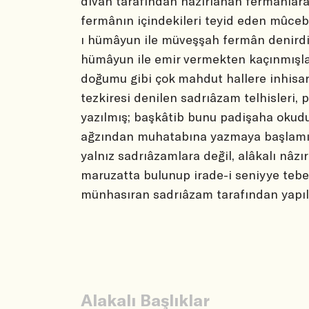
divan tarafından hazırlanan fermânlara 
fermânın içindekileri teyid eden
mûcebi
ı hümâyun ile müveşşah fermân
denirdi
hümâyun ile emir vermekten kaçınmışlar
doğumu gibi çok mahdut hallere inhisar
tezkiresi
denilen sadrıâzam telhisleri,
yazılmış; başkâtib bunu padişaha okudu
ağzından muhatabına yazmaya başlamı
yalnız sadrıâzamlara değil, alâkalı nâzı
maruzatta bulunup irade-i seniyye tebel
münhasıran sadrıâzam tarafından yapılı
Alakalı Başlıklar