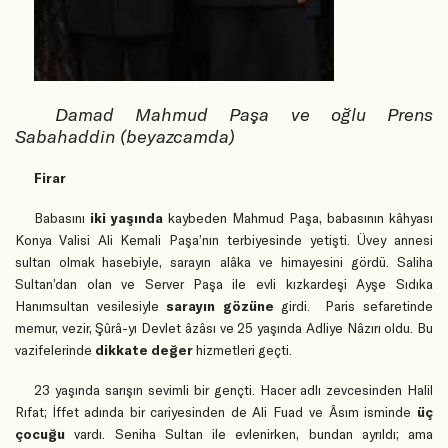
Damad Mahmud Paşa ve oğlu Prens
Sabahaddin (beyazcamda)
Firar
Babasını
iki yaşında
kaybeden Mahmud Paşa, babasının kâhyası
Konya Valisi Ali Kemali Paşa’nın terbiyesinde yetişti. Üvey annesi
sultan olmak hasebiyle, sarayın alâka ve himayesini gördü. Saliha
Sultan’dan olan ve Server Paşa ile evli kızkardeşi Ayşe Sıdıka
Hanımsultan vesilesiyle
sarayın gözüne
girdi.
Paris sefaretinde
memur, vezir, Şûrâ-yı Devlet âzâsı ve 25 yaşında Adliye Nâzırı oldu. Bu
vazifelerinde
dikkate değer
hizmetleri geçti.
23 yaşında sarışın sevimli bir gençti. Hacer adlı zevcesinden Halil
Rıfat; İffet adında bir cariyesinden de Ali Fuad ve Âsım isminde
üç
çocuğu
vardı. Seniha Sultan ile evlenirken, bundan ayrıldı; ama