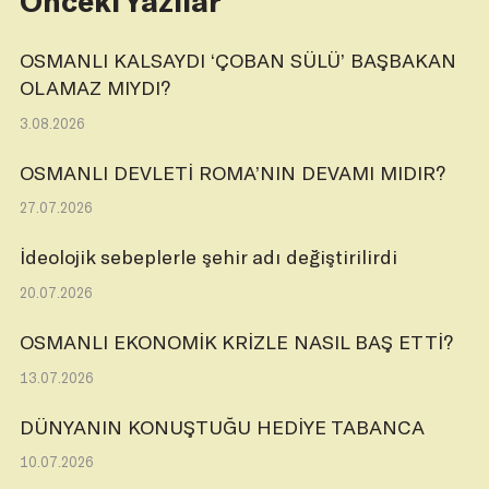
Önceki Yazılar
OSMANLI KALSAYDI ‘ÇOBAN SÜLÜ’ BAŞBAKAN
OLAMAZ MIYDI?
3.08.2026
OSMANLI DEVLETİ ROMA’NIN DEVAMI MIDIR?
27.07.2026
İdeolojik sebeplerle şehir adı değiştirilirdi
20.07.2026
OSMANLI EKONOMİK KRİZLE NASIL BAŞ ETTİ?
13.07.2026
DÜNYANIN KONUŞTUĞU HEDİYE TABANCA
10.07.2026