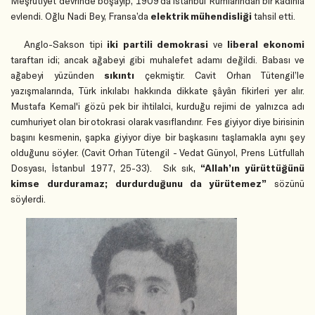
Meşrutiyet devrinde boşayıp, 1909'da İstanbul Rumlarından bir kadınla
evlendi. Oğlu Nadi Bey, Fransa’da
elektrik mühendisliği
tahsil etti.
Anglo-Sakson tipi
iki partili demokrasi
ve
liberal ekonomi
taraftarı idi; ancak ağabeyi gibi muhalefet adamı değildi. Babası ve
ağabeyi yüzünden
sıkıntı
çekmiştir.
Cavit Orhan Tütengil’le
yazışmalarında, Türk inkılabı hakkında dikkate şâyân fikirleri yer alır.
Mustafa Kemal'i gözü pek bir ihtilalci, kurduğu rejimi de yalnızca adı
cumhuriyet olan bir otokrasi olarak vasıflandırır. Fes giyiyor diye birisinin
başını kesmenin, şapka giyiyor diye bir başkasını taşlamakla aynı şey
olduğunu söyler. (Cavit Orhan Tütengil - Vedat Günyol, Prens Lütfullah
Dosyası, İstanbul 1977, 25-33).
Sık sık,
“Allah’ın yürüttüğünü
kimse durduramaz;
durdurduğunu da yürütemez”
sözünü
söylerdi.