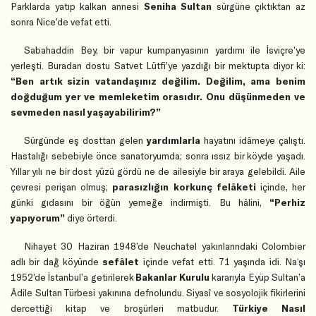
Parklarda yatıp kalkan annesi
Seniha Sultan
sürgüne çıktıktan az
sonra Nice’de vefat etti.
Sabahaddin Bey, bir vapur kumpanyasının yardımı ile İsviçre’ye
yerleşti. Buradan dostu Satvet Lütfi’ye yazdığı bir mektupta diyor ki:
“Ben artık sizin vatandaşınız değilim. Değilim, ama benim
doğduğum yer ve memleketim orasıdır. Onu düşünmeden ve
sevmeden nasıl yaşayabilirim?”
Sürgünde eş dosttan gelen
yardımlarla
hayatını idâmeye çalıştı.
Hastalığı sebebiyle önce sanatoryumda; sonra ıssız bir köyde yaşadı.
Yıllar yılı ne bir dost yüzü gördü ne de ailesiyle bir araya gelebildi. Aile
çevresi perişan olmuş;
parasızlığın korkunç felâketi
içinde, her
günki gıdasını bir öğün yemeğe indirmişti. Bu hâlini,
“Perhiz
yapıyorum”
diye örterdi.
Nihayet 30 Haziran 1948’de Neuchatel yakınlarındaki Colombier
adlı bir dağ köyünde
sefâlet
içinde vefat etti. 71 yaşında idi. Na‘şı
1952’de İstanbul’a getirilerek
Bakanlar Kurulu
kararıyla Eyüp Sultan’a
Âdile Sultan Türbesi yakınına defnolundu. Siyasî ve sosyolojik fikirlerini
dercettiği kitap ve broşürleri matbudur.
Türkiye Nasıl