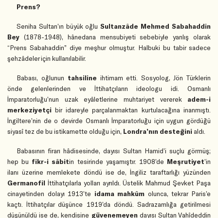
Prens?
Seniha Sultan’ın büyük oğlu
Sultanzâde Mehmed Sabahaddin
Bey
(1878-1948)
, hânedana mensubiyeti sebebiyle yanlış olarak
“Prens Sabahaddin” diye meşhur olmuştur. Halbuki bu tabir sadece
şehzâdeler için kullanılabilir.
Babası, oğlunun
tahsiline
ihtimam etti. Sosyolog, Jön Türklerin
önde gelenlerinden ve İttihatçıların ideologu idi. Osmanlı
İmparatorluğu’nun uzak eyâletlerine muhtariyet vererek
adem-i
merkeziyetçi
bir idareyle parçalanmaktan kurtulacağına inanmıştı.
İngiltere’nin de o devirde Osmanlı İmparatorluğu için uygun gördüğü
siyasî tez de bu istikamette olduğu için,
Londra’nın desteğini
aldı.
Babasının firarı hâdisesinde, dayısı Sultan Hamid’i suçlu görmüş;
hep bu
fikr-i sâbit
in tesirinde yaşamıştır. 1908’de
Meşrutiyet
’in
ilanı üzerine memlekete döndü ise de, İngiliz taraftarlığı yüzünden
Germanofil
İttihatçılarla yolları ayrıldı. Üstelik Mahmud Şevket Paşa
cinayetinden dolayı 1913’te
idama mahkûm
olunca, tekrar Paris’e
kaçtı. İttihatçılar düşünce 1919’da döndü. Sadrazamlığa getirilmesi
düşünüldü ise de, kendisine
güvenemeyen
dayısı Sultan Vahîdeddin