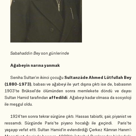
Sabahaddin Bey son günlerinde
Ağabeyin narına yanmak
Seniha Sultan’ın ikinci çocuğu
Sultanzâde Ahmed Lütfullah Bey
(1880-1973)
, babası ve ağabeyi ile yurt dışına çıktı ise de, babasının
1903’te
Brüksel’de ölümünden sonra memlekete döndü ve dayısı
Sultan
Hamid tarafından
affedildi
. Ağabeyi kadar olmasa da sosyoloji
ile meşgul oldu.
1924’ten sonra tekrar sürgüne çıktı.
Hassas tabiatlı; şair, piyanist ve
ressamdı. Sürgünde Paris’te piyano hocalığı ile geçindi.
Paris’te
yaşayıp
vefat etti.
Sultan Hamid’in evlendirdiği Çerkez Kâmran Hanım’ı