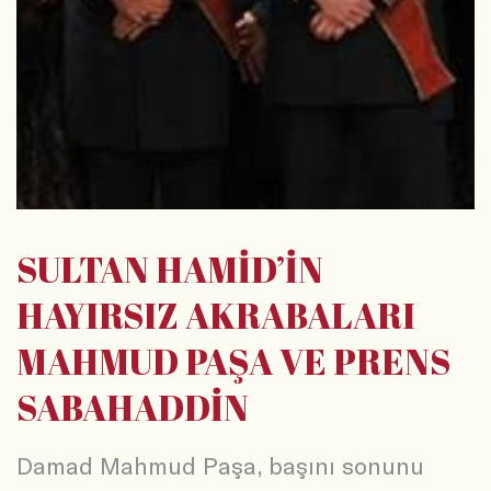
SULTAN HAMİD’İN
HAYIRSIZ AKRABALARI
MAHMUD PAŞA VE PRENS
SABAHADDİN
Damad Mahmud Paşa, başını sonunu