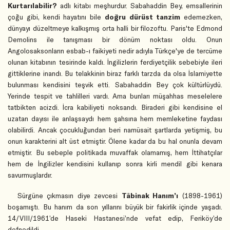
Kurtarılabilir?
adlı kitabı meşhurdur. Sabahaddin Bey, emsallerinin
çoğu gibi, kendi hayatını bile
doğru dürüst tanzim
edemezken,
dünyayı düzeltmeye kalkışmış orta halli bir filozoftu. Paris'te Edmond
Demolins ile tanışması bir dönüm noktası oldu. Onun
Angolosaksonların esbab-ı faikiyeti nedir adıyla Türkçe'ye de tercüme
olunan kitabının tesirinde kaldı. İngilizlerin ferdiyetçilik sebebiyle ileri
gittiklerine inandı. Bu telakkinin biraz farklı tarzda da olsa İslamiyette
bulunması kendisini teşvik etti. Sabahaddin Bey çok kültürlüydü.
Yerinde tespit ve tahlilleri vardı. Ama bunları müşahhas meselelere
tatbikten acizdi. İcra kabiliyeti noksandı. Biraderi gibi kendisine el
uzatan dayısı ile anlaşsaydı hem şahsına hem memleketine faydası
olabilirdi. Ancak çocukluğundan beri namüsait şartlarda yetişmiş, bu
onun karakterini alt üst etmiştir. Ölene kadar da bu hal onunla devam
etmiştir. Bu sebeple politikada muvaffak olamamış, hem İttihatçılar
hem de İngilizler kendisini kullanıp sonra kirli mendil gibi kenara
savurmuşlardır.
Sürgüne çıkmasın diye zevcesi
Tâbinak Hanım’ı
(1898-1961)
boşamıştı. Bu hanım da son yıllarını büyük bir fakirlik içinde yaşadı.
14/VIII/1961’de Haseki Hastanesi’nde vefat edip, Feriköy’de
defnedildi.