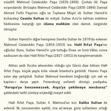
müellifi Mahmud Celaleddin Paşa (1839-1899), Çorlulu Ali Paşa
soyundandır. Bir başka Mahmud Celâleddin Paşa (1836-1884) Damad
Ahmed Fethi Paşa’nın oğlu ve Tophane Müşiri idi. Sultan Hamid’in
kızkardeşi
Cemile Sultan
ile evliydi. Sultan Aziz’in tahttan indirilme
hâdisesine karıştığı için
idama mahkûm
olan damat, sürgünde
ölmüştür.
Sultan Hamid’in diğer hemşiresi Seniha Sultan ile 1876’da evlenen
Mahmud Celaleddin Paşa (1854-1903) ise,
Halil Rıfat Paşa
’nın
oğludur. Bunu, Sultan Hamid’in çok tuttuğu Sivas ve İzmir Vâlisi, sonra
sadrazam da olan Halil Rıfat Paşa (1827-1901) ile karıştırmamalıdır.
Abhaz asıllı Kozba ailesinden olduğu için Gürcü diye bilinen Halil
Rıfat Paşa, küçük yaşta köle olarak İstanbul’a getirildi. Hüsrev Paşa
satın alıp yetiştirdi. Sultan Mahmud kendisini beğendiği için vali ve
kaptan-ı derya yaptı. Petersburg sefareti dönüşü padişaha,
“Avrupa’ya benzemezsek, Asya’ya çekilmeye mecburuz”
şeklindeki tarihî cümleyi söylediği rivayet edilir.
Halil Rıfat Paşa, Sultan II. Mahmud’un kızı
Saliha Sultan
ile
evlendi. İlk zevcesinden ayrıldı; zira an’aneye göre sultanların ortağı