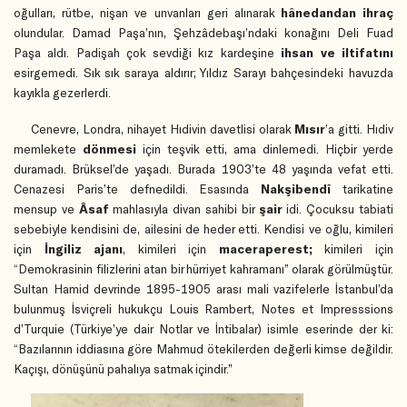
oğulları, rütbe, nişan ve unvanları geri alınarak
hânedandan ihraç
olundular. Damad Paşa’nın, Şehzâdebaşı’ndaki konağını Deli Fuad
Paşa aldı. Padişah çok sevdiği kız kardeşine
ihsan ve iltifatını
esirgemedi. Sık sık saraya aldırır; Yıldız Sarayı bahçesindeki havuzda
kayıkla gezerlerdi.
Cenevre, Londra, nihayet Hıdivin davetlisi olarak
Mısır
’a gitti. Hıdiv
memlekete
dönmesi
için teşvik etti, ama dinlemedi. Hiçbir yerde
duramadı. Brüksel’de yaşadı. Burada 1903’te 48 yaşında vefat etti.
Cenazesi Paris’te defnedildi. Esasında
Nakşibendî
tarikatine
mensup ve
Âsaf
mahlasıyla divan sahibi bir
şair
idi. Çocuksu tabiati
sebebiyle kendisini de, ailesini de heder etti. Kendisi ve oğlu, kimileri
için
İngiliz ajanı
, kimileri için
maceraperest;
kimileri için
“Demokrasinin filizlerini atan bir hürriyet kahramanı” olarak görülmüştür.
Sultan Hamid devrinde 1895-1905 arası mali vazifelerle İstanbul’da
bulunmuş İsviçreli hukukçu Louis Rambert, Notes et Impresssions
d’Turquie (Türkiye’ye dair Notlar ve İntibalar) isimle eserinde der ki:
“Bazılarının iddiasına göre Mahmud ötekilerden değerli kimse değildir.
Kaçışı, dönüşünü pahalıya satmak içindir.”