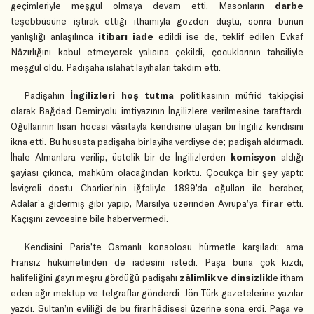
geçimleriyle meşgul olmaya devam etti. Masonların
darbe
teşebbüsüne iştirak ettiği ithamıyla gözden düştü; sonra bunun
yanlışlığı anlaşılınca
itibarı iade
edildi ise de, teklif edilen Evkaf
Nâzırlığını kabul etmeyerek yalısına çekildi, çocuklarının tahsiliyle
meşgul oldu. Padişaha ıslahat layihaları takdim etti.
Padişahın
İngilizleri hoş tutma
politikasının müfrid takipçisi
olarak Bağdad Demiryolu imtiyazının İngilizlere verilmesine taraftardı.
Oğullarının lisan hocası vâsıtayla kendisine ulaşan bir İngiliz kendisini
ikna etti. Bu hususta padişaha bir layiha verdiyse de; padişah aldırmadı.
İhale Almanlara verilip, üstelik bir de İngilizlerden
komisyon
aldığı
şayiası çıkınca, mahkûm olacağından korktu. Çocukça bir şey yaptı:
İsviçreli dostu Charlier’nin iğfaliyle 1899’da oğulları ile beraber,
Adalar’a gidermiş gibi yapıp, Marsilya üzerinden Avrupa’ya
firar
etti.
Kaçışını zevcesine bile haber vermedi.
Kendisini Paris’te Osmanlı konsolosu hürmetle karşıladı; ama
Fransız hükümetinden de iadesini istedi. Paşa buna çok kızdı;
halifeliğini gayrı meşru gördüğü padişahı
zâlimlik ve dinsizlik
le itham
eden ağır mektup ve telgraflar gönderdi. Jön Türk gazetelerine yazılar
yazdı. Sultan’ın evliliği de bu firar hâdisesi üzerine sona erdi. Paşa ve