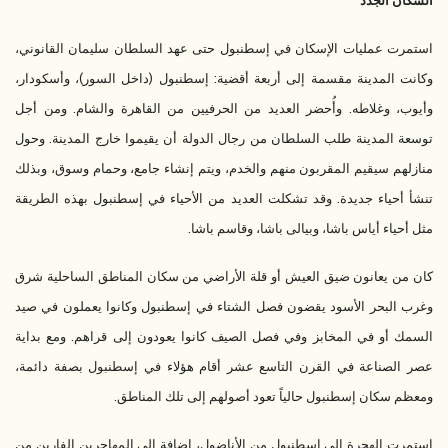
السكان الجدد
استمرت عمليات الإسكان في إسطنبول حتى عهد السلطان سليمان القانوني،
وكانت المدينة مقسمة إلى أربعة أقضية: إسطنبول (داخل السور)، وأسكودار،
وأيوب، وغلاطه. وأُحضر العديد من الحرفيين من القاهرة والشام. ومن أجل
توسعة المدينة طلب السلطان من رجال الدولة أن يقيموا خارج المدينة. وحول
منازلهم سيقيم المقربون منهم والخدم، ويتم إنشاء جامع، وحمام وسوق، وبذلك
تنشأ أحياء جديدة. وقد تشكلت العديد من الأحياء في إسطنبول بهذه الطريقة
مثل أحياء أياس باشا، وبيالى باشا، وقاسم باشا.
كان من يعانون ضيق العيش أو قلة الأراضي من سكان المناطق الساحلية شرق
وغرب البحر الأسود يقضون فصل الشتاء في إسطنبول وكانوا يعملون في صيد
السمك أو في المخابز وفي فصل الصيف كانوا يعودون إلى قراهم. ومع بداية
عصر الصناعة في القرن التاسع عشر أقام هؤلاء في إسطنبول بصفة دائمة،
ومعظم سكان إسطنبول حالياً تعود أصولهم إلى تلك المناطق.
استمرت الهجرة إلى إسطنبول من الأناضول، إضافة إلى المهاجرين الفارين من