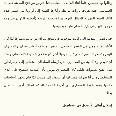
وظلوا بها خمسين عاماً أثناء الحملات الصليبية قبل قرنين من فتح المدينة على يد
العثمانيين. فقد هُربت ثروات بيزنطة وآثارها الفنية إلى أوروبا. من ضمن هذه
الآثار الفنية المهربة التمثال البرونزي للأحصنة الأربعة (أحصنة الكوادريغا) وهو
موجود اليوم في بازليكا سان ماركو بفينيسيا.
حتى قصور المدينة التي كانت موجودة في موقع سراي بورنو تم تدميرها لذا كان
الأباطرة يقيمون في القصر الصيفي الصغير بمنطقة أيوان سراي والمعروف
اليوم بـ"قصر التكفور". حتى "آيا صوفيا" أكبر كنيسة في المدينة كانت على وشك
أن تتهدم لولا المهندس المعماري الذي أرسله السلطان العثماني إلى الإمبراطور
قبل الفتح بسنوات قليلة. كان المعماري مؤمن بأن المدينة ستفتح على أيدي
المسلمين وأن آيا صوفيا مقدر لها أن تتحول إلى مسجد لذا قام بتجهيز أساسات
مآذنها. وعند عودة المعماري إلى أدرنة عاصمة الحكم آنذاك. أخبر السلطان
بذلك.
إسكان أهالي الأناضول في إسطنبول