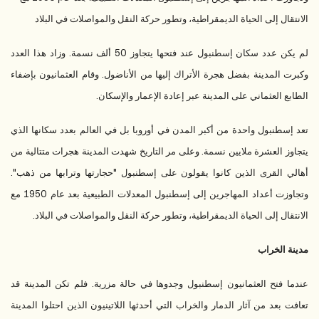
الانتقال إلى الحياة الديمقراطية، وتطور حركة النقل والمواصلات في البلاد
لم يكن عدد سكان إسطنبول عند فتحها يتجاوز 50 ألف نسمة. وزاد هذا العدد
وكبرت المدينة بفضل هجرة الأتراك إليها من الأناضول. وقام العثمانيون بإضفاء
الطابع العثماني على المدينة عبر إعادة الإعمار والإسكان.
تعد إسطنبول واحدة من أكبر المدن في أوروبا بل في العالم بعدد سكانها الذي
يتجاوز العشرة ملايين نسمة. وعلى مر التاريخ شهدت المدينة هجرات متتالية من
أهالي القرى الذين كانوا يقولون على إسطنبول "حجارتها وترابها من ذهب".
وتجاوزت أعداد المهاجرين إلى إسطنبول المعدلات الطبيعية بعد عام 1950 مع
الانتقال إلى الحياة الديمقراطية، وتطور حركة النقل والمواصلات في البلاد.
مدينة الخراب
عندما فتح العثمانيون إسطنبول وجدوها في حالة مزرية. فلم تكن المدينة قد
تعافت بعد من آثار الدمار والخراب التي أحدثها اللاتينيون الذين احتلوا المدينة