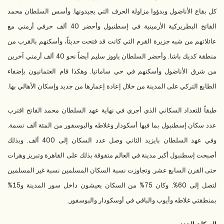
كل بقاع الأناضول وبدؤوا مزاولة الحرف التي يجيدونها. وأسس السلطان محمد
الفاتح البطريركية الأرمينية في إسطنبول وأحضر 40 ألف حرفي أرمني مع
عائلاتهم من شبه جزيرة القرم التي كانت قد فتحت حديثاً، وأسكنهم بالقرب من
منطقة كديك باشا. وأحضر السلطان ياووز سليم أيضاً نحو 40 ألف أرمني آخرين
من شرق الأناضول وأسكنهم في حي ساماتيا. وهكذا قام العثمانيون بإضفاء
الطابع التركي على المدينة من خلال إعادة إعمارها من جديد وإسكان الأهالي بها.
طبقاً للتعداد السكاني الذي أجري في نهاية عهد السلطان محمد الفاتح اقترب
عدد سكان إسطنبول بما فيها أسكودار وغلاطه والبوسفور من المئة ألف نسمة.
وفي عهد السلطان بايزيد الثاني وصل عدد السكان إلى 400 ألف. وبذلك
أصبحت إسطنبول أكبر مدينة في العالم متفوقة بذلك على القاهرة وتبريز وهرات
حتى القرن السابع عشر. وتجاوزت نسبة السكان المسلمين نسبة غير المسلمين
لتصل إلى 60%. وكان 75% من السكان يعيشون داخل سور المدينة و15%
بمنطقتي غلاطه وأيوب والباقي في أوسكودار والبوسفور.