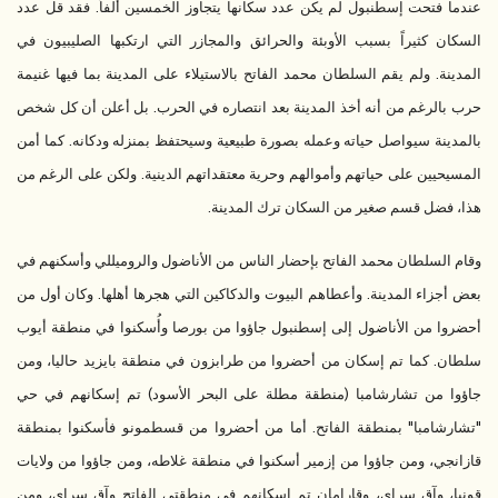
عندما فتحت إسطنبول لم يكن عدد سكانها يتجاوز الخمسين ألفاً. فقد قل عدد
السكان كثيراً بسبب الأوبئة والحرائق والمجازر التي ارتكبها الصليبيون في
المدينة. ولم يقم السلطان محمد الفاتح بالاستيلاء على المدينة بما فيها غنيمة
حرب بالرغم من أنه أخذ المدينة بعد انتصاره في الحرب. بل أعلن أن كل شخص
بالمدينة سيواصل حياته وعمله بصورة طبيعية وسيحتفظ بمنزله ودكانه. كما أمن
المسيحيين على حياتهم وأموالهم وحرية معتقداتهم الدينية. ولكن على الرغم من
هذا، فضل قسم صغير من السكان ترك المدينة.
وقام السلطان محمد الفاتح بإحضار الناس من الأناضول والروميللي وأسكنهم في
بعض أجزاء المدينة. وأعطاهم البيوت والدكاكين التي هجرها أهلها. وكان أول من
أحضروا من الأناضول إلى إسطنبول جاؤوا من بورصا وأُسكنوا في منطقة أيوب
سلطان. كما تم إسكان من أحضروا من طرابزون في منطقة بايزيد حاليا، ومن
جاؤوا من تشارشامبا (منطقة مطلة على البحر الأسود) تم إسكانهم في حي
"تشارشامبا" بمنطقة الفاتح. أما من أحضروا من قسطمونو فأسكنوا بمنطقة
قازانجي، ومن جاؤوا من إزمير أسكنوا في منطقة غلاطه، ومن جاؤوا من ولايات
قونيا، وآق سراي، وقارامان تم إسكانهم في منطقتي الفاتح وآق سراي، ومن