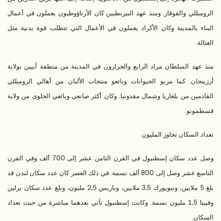
الروميللي والقوقاز. ومنذ عهد البيزنطيين كان الأرناؤوطيون يعملون في أعمال
البناء بالمدينة وكان الأكراد يعملون في الأعمال التي تتطلب قوة بدنية مثل
العتالة.
منذ عهد السلطان مراد الرابع والجزارون في المدينة من منطقة آييين بولاية
أرزينجان. كما مربو الحيوانات وبائعو منتجات الألبان من أهالي الروميللي
القادمين من بلغاريا وشمال مقدونيا. وكان أكثر صانعي وبائعي الحلوى من ولاية
قسطمونو.
تعداد السكان تجاوز المليون
وصل عدد سكان إسطنبول في القرن الثامن عشر إلى 700 ألف وفي القرن
التاسع عشر وصل إلى 800 ألف نسمة. في ذلك العصر كان عدد سكان لندن قد
بلغ 5 ملايين، ونيويورك 3,5 ملايين، وباريس 2,5 مليون، وبلغ عدد سكان برلين
وفيينا 1,5 مليون نسمة. وكانت إسطنبول تأتي بعدهما مباشرة من حيث تعداد
السكان.