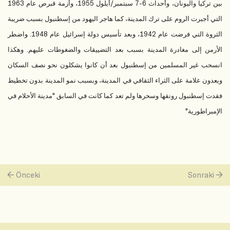
بين تركيا واليونان، وأحداث 6-7 سبتمبر/أيلول 1955، وأزمة قبرص عام 1963
التي أجبرت الروم على ترك المدينة، كما هاجر اليهود من إسطنبول بسبب ضريبة
الثروة التي فرضت عام 1942، وبعد تأسيس دولة إسرائيل عام 1948. واضطر
الأرمن إلى مغادرة المدينة بسبب بعد التضييقات والضغوطات عليهم. وهكذا
انسحب غير المسلمين من إسطنبول بعد أن كانوا يشكلون نحو نصف السكان
ويعدون علامة على الثراء الثقافي في المدينة، وبسبب نمو المدينة بدون تخطيط
فقدت إسطنبول رونقها وسحرها ولم تعد كما كانت في السابق "مدينة الأحلام في
الإمبراطورية"
Önceki
Sonraki