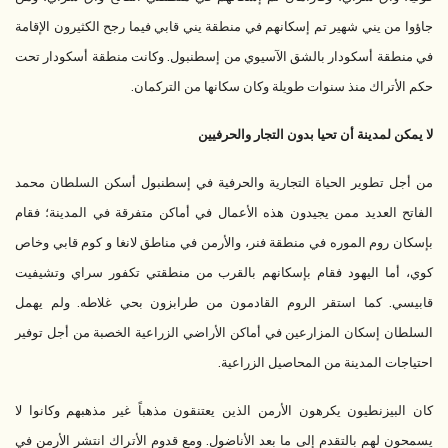
جاؤوا من يني شهير تم إسكانهم في منطقة يني قابي فيما رجح الكثيرون الإقامة
في منطقة أسكودار بالشق الآسيوي من إسطنبول. وكانت منطقة أسكودار تحت
حكم الأتراك منذ سنوات طويلة وكان سكانها من التركمان.
لا يمكن لمدينة أن تحيا بدون التجار والحرفيين
من أجل تطوير الحياة التجارية والحرفية في إسطنبول أسكن السلطان محمد
الفاتح العديد ممن يجيدون هذه الأعمال في أماكن متفرقة في المدينة؛ فقام
بإسكان روم الموره في منطقة فنر، والأرمن في مناطق لانغا و كوم قابي وخاص
كوي، أما اليهود فقام بإسكانهم بالقرب من منطقتي تكفور سراي وتشيفيت
قابيسي. كما استقر الروم القادمون من طرابزون بحي غلاطه. ولم يهمل
السلطان إسكان المزارعين في أماكن الأراضي الزراعية الخصبة من أجل توفير
احتياجات المدينة من المحاصيل الزراعية.
كان البيزنطيون يكرهون الأرمن الذين يعتنقون مذهباً غير مذهبهم وكانوا لا
يسمحون لهم بالتقدم إلى ما بعد الأناضول. ومع قدوم الأتراك انتشر الأرمن في