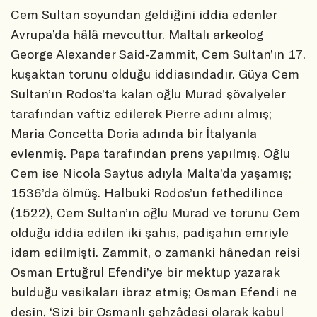
Cem Sultan soyundan geldiğini iddia edenler
Avrupa’da hâlâ mevcuttur. Maltalı arkeolog
George Alexander Said-Zammit, Cem Sultan’ın 17.
kuşaktan torunu olduğu iddiasındadır. Güya Cem
Sultan’ın Rodos’ta kalan oğlu Murad şövalyeler
tarafından vaftiz edilerek Pierre adını almış;
Maria Concetta Doria adında bir İtalyanla
evlenmiş. Papa tarafından prens yapılmış. Oğlu
Cem ise Nicola Saytus adıyla Malta’da yaşamış;
1536’da ölmüş. Halbuki Rodos’un fethedilince
(1522), Cem Sultan’ın oğlu Murad ve torunu Cem
olduğu iddia edilen iki şahıs, padişahın emriyle
idam edilmişti. Zammit, o zamanki hânedan reisi
Osman Ertuğrul Efendi’ye bir mektup yazarak
bulduğu vesikaları ibraz etmiş; Osman Efendi ne
desin, ‘Sizi bir Osmanlı şehzâdesi olarak kabul