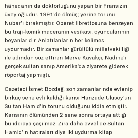
hânedanın da doktorluğunu yapan bir Fransızın
üvey oğludur. 1991’de ölmüş; yerine torunu
Nubar’ı bırakmıştır. Operet librettosuna benzeyen
bu traji-komik maceranın vesikası, oyuncularının
beyanlarıdır. Anlatılanların her kelimesi
uydurmadır. Bir zamanlar gürültülü milletvekilliği
ile adından söz ettiren Merve Kavakçı, Nadine’i
gerçek sultan sanıp Amerika’da ziyarete giderek
röportaj yapmıştı.
Gazeteci İsmet Bozdağ, son zamanlarında evlenip
birkaç sene evli kaldığı karısı Hanzade Ulusoy’un
Sultan Hamid’in torunu olduğunu iddia etmiştir.
Karısının ölümünden 2 sene sonra ortaya attığı
bu iddiaya şaşılmaz. Zira daha evvel de Sultan
Hamid’in hatıraları diye iki uydurma kitap