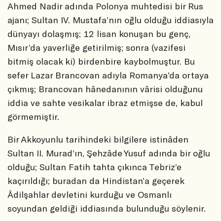
Ahmed Nadir adında Polonya muhtedisi bir Rus
ajanı; Sultan IV. Mustafa’nın oğlu olduğu iddiasıyla
dünyayı dolaşmış; 12 lisan konuşan bu genç,
Mısır’da yaverliğe getirilmiş; sonra (vazifesi
bitmiş olacak ki) birdenbire kaybolmuştur. Bu
sefer Lazar Brancovan adıyla Romanya’da ortaya
çıkmış; Brancovan hânedanının vârisi olduğunu
iddia ve sahte vesikalar ibraz etmişse de, kabul
görmemiştir.
Bir Akkoyunlu tarihindeki bilgilere istinâden
Sultan II. Murad’ın, Şehzâde Yusuf adında bir oğlu
olduğu; Sultan Fatih tahta çıkınca Tebriz’e
kaçırıldığı; buradan da Hindistan’a geçerek
Âdilşahlar devletini kurduğu ve Osmanlı
soyundan geldiği iddiasında bulunduğu söylenir.