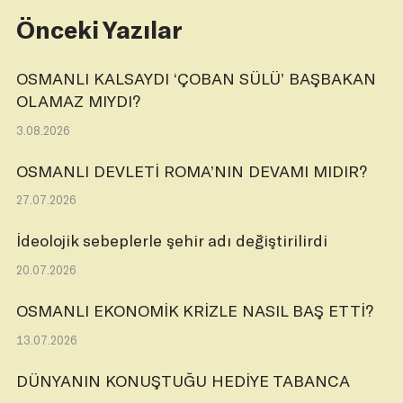
Önceki Yazılar
OSMANLI KALSAYDI ‘ÇOBAN SÜLÜ’ BAŞBAKAN
OLAMAZ MIYDI?
3.08.2026
OSMANLI DEVLETİ ROMA’NIN DEVAMI MIDIR?
27.07.2026
İdeolojik sebeplerle şehir adı değiştirilirdi
20.07.2026
OSMANLI EKONOMİK KRİZLE NASIL BAŞ ETTİ?
13.07.2026
DÜNYANIN KONUŞTUĞU HEDİYE TABANCA