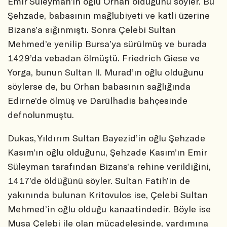
Emir Süleyman’ın oğlu Orhan olduğunu söyler. Bu
Şehzade, babasının mağlubiyeti ve katli üzerine
Bizans’a sığınmıştı. Sonra Çelebi Sultan
Mehmed’e yenilip Bursa’ya sürülmüş ve burada
1429’da vebadan ölmüştü. Friedrich Giese ve
Yorga, bunun Sultan II. Murad’ın oğlu olduğunu
söylerse de, bu Orhan babasının sağlığında
Edirne’de ölmüş ve Darülhadis bahçesinde
defnolunmuştu.
Dukas, Yıldırım Sultan Bayezid’in oğlu Şehzade
Kasım’ın oğlu olduğunu, Şehzade Kasım’ın Emir
Süleyman tarafından Bizans’a rehine verildiğini,
1417’de öldüğünü söyler. Sultan Fatih’in de
yakınında bulunan Kritovulos ise, Çelebi Sultan
Mehmed’in oğlu olduğu kanaatindedir. Böyle ise
Musa Çelebi ile olan mücadelesinde, yardımına