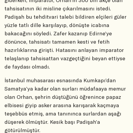
giderken, imparator, Orhan’ın 300 bin akçe olan
tahsisatının iki misline çıkarılmasını istedi.
Padişah bu tehditvari talebi bildiren elçileri güler
yüzle tatlı dille karşılayıp, dönüşte icabına
bakacağını söyledi. Zafer kazanıp Edirne’ye
dönünce, tahsisatı tamamen kesti ve fetih
hazırlıklarına girişti. Hatasını anlayan imparator
telaşlanıp tahsisattan vazgeçtiğini beyan ettiyse
de faydası olmadı.
İstanbul muhasarası esnasında Kumkapı’dan
Samatya’ya kadar olan surları müdafaaya memur
olan Orhan, şehrin düştüğünü öğrenince papaz
elbisesi giyip asker arasına karışarak kaçmaya
teşebbüs etmiş, ama tanınınca surlardan aşağı
düşerek ölmüştür. Kesik başı Padişah’a
götürülmüştür.