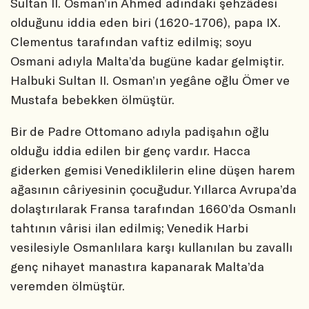
Sultan II. Osman’ın Ahmed adındaki şehzâdesi
olduğunu iddia eden biri (1620-1706), papa IX.
Clementus tarafından vaftiz edilmiş; soyu
Osmani adıyla Malta’da bugüne kadar gelmiştir.
Halbuki Sultan II. Osman’ın yegâne oğlu Ömer ve
Mustafa bebekken ölmüştür.
Bir de Padre Ottomano adıyla padişahın oğlu
olduğu iddia edilen bir genç vardır. Hacca
giderken gemisi Venediklilerin eline düşen harem
ağasının câriyesinin çocuğudur. Yıllarca Avrupa’da
dolaştırılarak Fransa tarafından 1660’da Osmanlı
tahtının vârisi ilan edilmiş; Venedik Harbi
vesilesiyle Osmanlılara karşı kullanılan bu zavallı
genç nihayet manastıra kapanarak Malta’da
veremden ölmüştür.