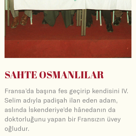
SAHTE OSMANLILAR
Fransa’da başına fes geçirip kendisini IV.
Selim adıyla padişah ilan eden adam,
aslında İskenderiye’de hânedanın da
doktorluğunu yapan bir Fransızın üvey
oğludur.