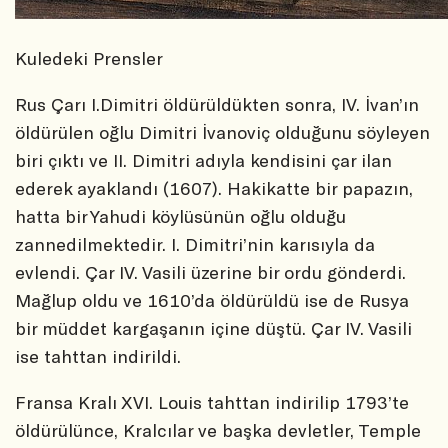
Kuledeki Prensler
Rus Çarı I.Dimitri öldürüldükten sonra, IV. İvan’ın
öldürülen oğlu Dimitri İvanoviç olduğunu söyleyen
biri çıktı ve II. Dimitri adıyla kendisini çar ilan
ederek ayaklandı (1607). Hakikatte bir papazın,
hatta bir Yahudi köylüsünün oğlu olduğu
zannedilmektedir. I. Dimitri’nin karısıyla da
evlendi. Çar IV. Vasili üzerine bir ordu gönderdi.
Mağlup oldu ve 1610’da öldürüldü ise de Rusya
bir müddet kargaşanın içine düştü. Çar IV. Vasili
ise tahttan indirildi.
Fransa Kralı XVI. Louis tahttan indirilip 1793’te
öldürülünce, Kralcılar ve başka devletler, Temple