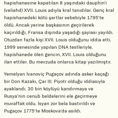
hapishanesine kapatılan 8 yaşındaki dauphin’i
(veliahd) XVII. Louis adıyla kral tanıdılar. Genç kral
hapishanedeki kötü şartlar sebebiyle 1795’te
öldü. Ancak yerine başkasının geçirilerek
kaçırıldığı, Fransa dışında yaşadığı şayiası yayıldı.
Otuzdan fazla kişi XVII. Louis olduğunu iddia etti.
1999 senesinde yapılan DNA testleriyle,
hapishanede ölen gencin, XVII. Louis olduğunu
ilan ettiler. Bu mevzuda onlarca kitap yazılmıştır.
Yemelyan İvanoviç Pugaçov adında asker kaçağı
bir Don Kazakı, Çar III. Piyotr olduğu iddiasıyla
ayaklandı. 30 bin köylüyü kandırmaya ve
Rusya’nın cenub beldelerini ele geçirmeye
muvaffak oldu. İsyan zor bela bastırıldı ve
Pugaçov 1775’te Moskova’da asıldı.