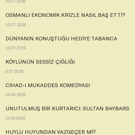
20.07.2026
OSMANLI EKONOMİK KRİZLE NASIL BAŞ ETTİ?
13.07.2026
DÜNYANIN KONUŞTUĞU HEDİYE TABANCA
10.07.2026
KÖYLÜNÜN SESSİZ ÇIĞLIĞI
6.07.2026
CİHAD-I MUKADDES KOMEDYASI
29.06.2026
UNUTULMUŞ BİR KURTARICI: SULTAN BAYBARS
22.06.2026
HUYLU HUYUNDAN VAZGEÇER Mİ?