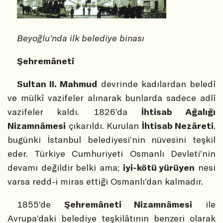
Beyoğlu'nda ilk belediye binası
Şehremâneti
Sultan II. Mahmud
devrinde kadılardan beledî
ve mülkî vazifeler alınarak bunlarda sadece adlî
vazifeler kaldı. 1826’da
İhtisab Ağalığı
Nizamnâmesi
çıkarıldı. Kurulan
İhtisab Nezâreti
,
bugünki İstanbul belediyesi’nin nüvesini teşkil
eder. Türkiye Cumhuriyeti Osmanlı Devleti’nin
devamı değildir belki ama;
iyi-kötü yürüyen
nesi
varsa redd-i miras ettiği Osmanlı’dan kalmadır.
1855’de
Şehremâneti Nizamnâmesi
ile
Avrupa’daki belediye teşkilâtının benzeri olarak