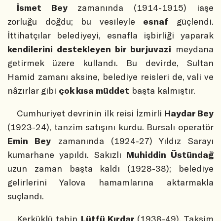
İsmet Bey
zamanında (1914-1915) iaşe
zorluğu doğdu; bu vesileyle
esnaf
güçlendi.
İttihatçılar belediyeyi, esnafla işbirliği yaparak
kendilerini destekleyen bir burjuvazi
meydana
getirmek üzere kullandı. Bu devirde, Sultan
Hamid zamanı aksine, belediye reisleri de, vali ve
nâzırlar gibi
çok kısa müddet
başta kalmıştır.
Cumhuriyet devrinin ilk reisi İzmirli
Haydar Bey
(1923-24), tanzim satışını kurdu. Bursalı operatör
Emin Bey
zamanında (1924-27) Yıldız Sarayı
kumarhane yapıldı. Sakızlı
Muhiddin Üstündağ
uzun zaman başta kaldı (1928-38); belediye
gelirlerini Yalova hamamlarına aktarmakla
suçlandı.
Kerküklü tabip
Lütfü Kırdar
(1938-49), Taksim