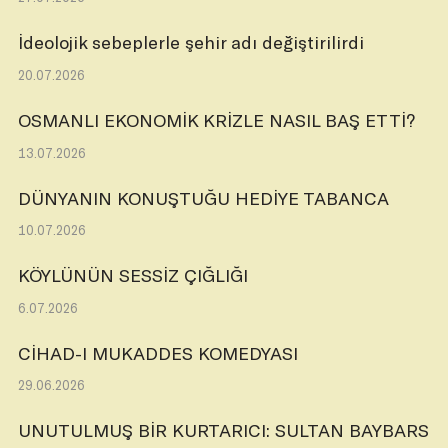
İdeolojik sebeplerle şehir adı değiştirilirdi
20.07.2026
OSMANLI EKONOMİK KRİZLE NASIL BAŞ ETTİ?
13.07.2026
DÜNYANIN KONUŞTUĞU HEDİYE TABANCA
10.07.2026
KÖYLÜNÜN SESSİZ ÇIĞLIĞI
6.07.2026
CİHAD-I MUKADDES KOMEDYASI
29.06.2026
UNUTULMUŞ BİR KURTARICI: SULTAN BAYBARS