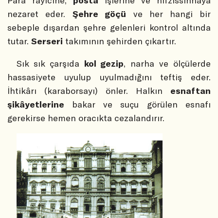
Para rayicine;
posta
işlerine ve hıfzıssıhhaya
nezaret eder.
Şehre göçü
ve her hangi bir
sebeple dışardan şehre gelenleri kontrol altında
tutar.
Serseri
takımının şehirden çıkartır.
Sık sık çarşıda
kol gezip
, narha ve ölçülerde
hassasiyete uyulup uyulmadığını teftiş eder.
İhtikârı (karaborsayı) önler. Halkın
esnaftan
şikâyetlerine
bakar ve suçu görülen esnafı
gerekirse hemen oracıkta cezalandırır.