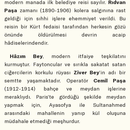
modern manada ilk belediye reisi sayılır.
Rıdvan
Paşa
zamanı (1890-1906) kolera salgınına rast
geldiği için sıhhi işlere ehemmiyet verildi. Bu
reisin bir Kürt fedaisi tarafından herkesin gözü
önünde öldürülmesi devrin acaip
hâdiselerindendir.
Hâzım Bey
, modern itfaiye teşkilatını
kurmuştur. Faytoncular ve sırıkla sakatat satan
ciğercilerin korkulu rüyası
Ziver Bey
’in adı bir
semtte yaşamaktadır. Operatör
Cemil Paşa
(1912-1914) bahçe ve meydan işlerine
meraklıydı. Paris’te gördüğü şekilde meydan
yapmak için, Ayasofya ile Sultanahmed
arasındaki mahallenin yanıp kül oluşuna
müdahale etmediği meşhurdur.