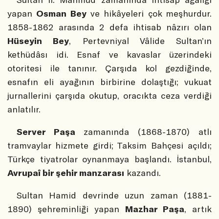
yapan
Osman Bey
ve hikâyeleri çok meşhurdur.
1858-1862 arasında 2 defa ihtisab nâzırı olan
Hüseyin Bey
, Pertevniyal Vâlide Sultan’ın
kethüdâsı idi. Esnaf ve kavaslar üzerindeki
otoritesi ile tanınır. Çarşıda kol gezdiğinde,
esnafın eli ayağının birbirine dolaştığı; vukuat
jurnallerini çarşıda okutup, oracıkta ceza verdiği
anlatılır.
Server Paşa
zamanında (1868-1870) atlı
tramvaylar hizmete girdi; Taksim Bahçesi açıldı;
Türkçe tiyatrolar oynanmaya başlandı. İstanbul,
Avrupaî bir şehir manzarası
kazandı.
Sultan Hamid devrinde uzun zaman (1881-
1890) şehreminliği yapan
Mazhar Paşa
, artık