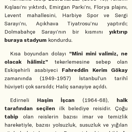
Kışlası’nı yıktırdı, Emirgan Parkı’nı, Florya plajını,
Levent mahallesini, Harbiye Spor ve Sergi
Sarayı’nı, Açıkhava Tiyatrosu’nu yaptırdı;
Dolmabahçe Sarayı’nın bir kısmını
yıktırıp
buraya stadyum
kondurdu.
Kısa boyundan dolayı
“Mini mini valimiz, ne
olacak hâlimiz”
tekerlemesine sebep olan
Eskişehirli asabiyeci
Fahreddin Kerim Gökay
zamanında (1949-1957) İstanbul’un tarihî
hüviyeti çok sarsıldı; Haliç sanayiye açıldı.
Edirneli
Haşim İşcan
(1964-68),
halk
tarafından seçilen
ilk belediye reisidir. Çoğu
tabip
olan reislerin bazısı imar ve temizlik
hareketiyle, bazısı yolsuzluk, susuzluk ve yığılan