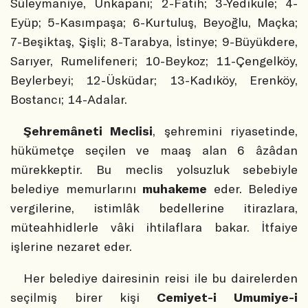
Süleymaniye, Unkapanı; 2-Fatih; 3-Yedikule; 4-
Eyüp; 5-Kasımpaşa; 6-Kurtuluş, Beyoğlu, Maçka;
7-Beşiktaş, Şişli; 8-Tarabya, İstinye; 9-Büyükdere,
Sarıyer, Rumelifeneri; 10-Beykoz; 11-Çengelköy,
Beylerbeyi; 12-Üsküdar; 13-Kadıköy, Erenköy,
Bostancı; 14-Adalar.
Şehremâneti Meclisi
, şehremini riyasetinde,
hükümetçe seçilen ve maaş alan 6 âzâdan
mürekkeptir. Bu meclis yolsuzluk sebebiyle
belediye memurlarını
muhakeme
eder. Belediye
vergilerine, istimlâk bedellerine itirazlara,
müteahhidlerle vâki ihtilaflara bakar. İtfaiye
işlerine nezaret eder.
Her belediye dairesinin reisi ile bu dairelerden
seçilmiş birer kişi
Cemiyet-i Umumiye-i