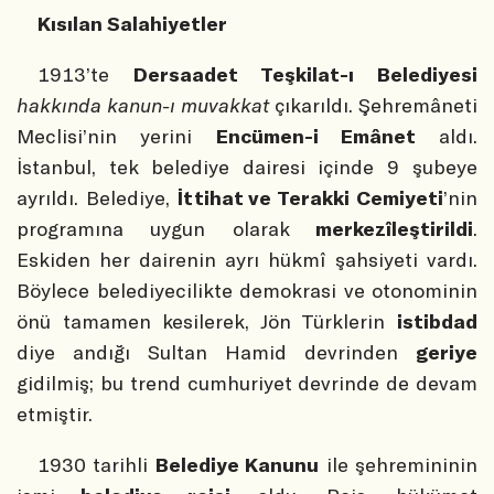
Kısılan Salahiyetler
1913’te
Dersaadet Teşkilat-ı Belediyesi
hakkında kanun-ı muvakkat
çıkarıldı. Şehremâneti
Meclisi’nin yerini
Encümen-i Emânet
aldı.
İstanbul, tek belediye dairesi içinde 9 şubeye
ayrıldı. Belediye,
İttihat ve Terakki Cemiyeti
’nin
programına uygun olarak
merkezîleştirildi
.
Eskiden her dairenin ayrı hükmî şahsiyeti vardı.
Böylece belediyecilikte demokrasi ve otonominin
önü tamamen kesilerek, Jön Türklerin
istibdad
diye andığı Sultan Hamid devrinden
geriye
gidilmiş; bu trend cumhuriyet devrinde de devam
etmiştir.
1930 tarihli
Belediye Kanunu
ile şehremininin