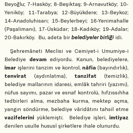
Beyoğlu; 7-Hasköy; 8-Beşiktaş; 9-Arnavutköy; 10-
Yeniköy; 11-Tarabya; 12-Büyükdere; 13-Beykoz;
14-Anadoluhisarı; 15-Beylerbeyi; 16-Yenimahalle
(Paşalimanı), 17-Üsküdar; 18-Kadıköy; 19-Adalar;
20-Bakırköy.
Bu, adeta bir
belediyeler birliği
idi.
Şehremâneti Meclisi ve Cemiyet-i Umumiye-i
Belediye
devam
ediyordu. Kanun, belediyelere,
imar
işlerini tanzim ve kontrol,
nâfia
(bayındırlık),
tenvirat
(aydınlatma),
tanzifat
(temizlik),
belediye mallarının idaresi, emlâk tahriri (yazımı),
nüfus sayımı, pazar ve esnaf kontrolü, hıfzıssıhha
tedbirleri alma, mezbaha kurma, mektep açma,
yangın söndürme, belediye vâridâtını tahsil etme
vazifelerini
yüklemişti.
Belediye işleri,
imtiyaz
denilen usulle hususî şirketlere ihale olunurdu.