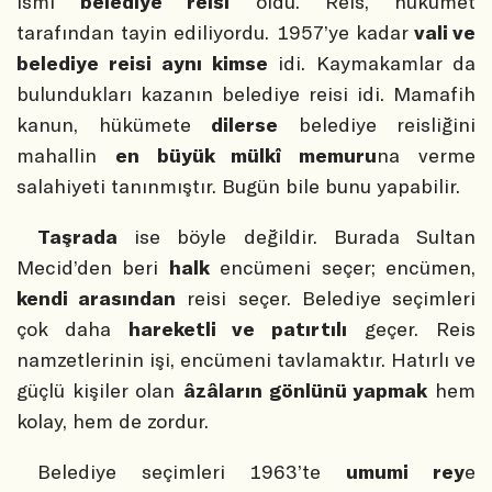
ismi
belediye reisi
oldu. Reis, hükümet
tarafından tayin ediliyordu. 1957’ye kadar
vali ve
belediye reisi aynı kimse
idi. Kaymakamlar da
bulundukları kazanın belediye reisi idi. Mamafih
kanun, hükümete
dilerse
belediye reisliğini
mahallin
en büyük mülkî memuru
na verme
salahiyeti tanınmıştır. Bugün bile bunu yapabilir.
Taşrada
ise böyle değildir. Burada Sultan
Mecid’den beri
halk
encümeni seçer; encümen,
kendi arasından
reisi seçer.
Belediye seçimleri
çok daha
hareketli ve patırtılı
geçer. Reis
namzetlerinin işi, encümeni tavlamaktır. Hatırlı ve
güçlü kişiler olan
âzâların gönlünü yapmak
hem
kolay, hem de zordur.
Belediye seçimleri 1963’te
umumi rey
e