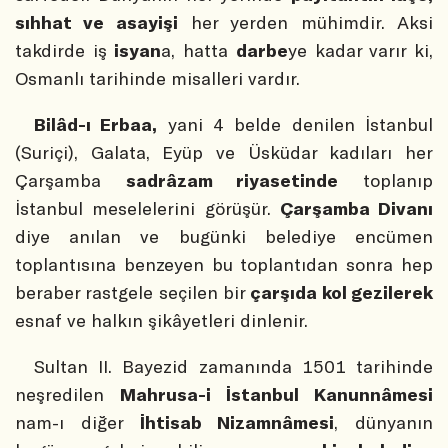
sıhhat ve asayişi
her yerden mühimdir. Aksi
takdirde iş
isyan
a, hatta
darbe
ye kadar varır ki,
Osmanlı tarihinde misalleri vardır.
Bilâd-ı Erbaa,
yani 4 belde denilen İstanbul
(Suriçi), Galata, Eyüp ve Üsküdar kadıları her
Çarşamba
sadrâzam riyasetinde
toplanıp
İstanbul meselelerini görüşür.
Çarşamba Divanı
diye anılan ve bugünki belediye encümen
toplantısına benzeyen bu toplantıdan sonra hep
beraber rastgele seçilen bir
çarşıda kol gezilerek
esnaf ve halkın şikâyetleri dinlenir.
Sultan II. Bayezid zamanında 1501 tarihinde
neşredilen
Mahrusa-i İstanbul Kanunnâmesi
nam-ı diğer
İhtisab Nizamnâmesi
, dünyanın