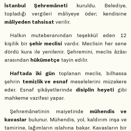
İstanbul Şehremâneti
kuruldu. Belediye,
topladığı vergileri mâliyeye öder; kendisine
mâliyeden tahsisat
verilir.
Halkın muteberanından teşekkül eden 12
kişilik bir
şehir meclisi
vardır. Meclisin her sene
dördü kura ile yenilenir. Şehremini, meclis âzâsı
arasından
hükümetçe
tayin edilir.
Haftada iki gün
toplanan meclis, bilhassa
şehrin
temizlik ve esnaf
meselelerini müzakere
eder. Esnaf şikâyetlerinde
disiplin heyeti
gibi
mahkeme vazifesi yapar.
Şehremânetinin maiyetinde
mühendis ve
kavaslar
bulunur. Mühendis, yol, kaldırım inşa ve
tamirine, lağımların ıslahına bakar. Kavasların bir