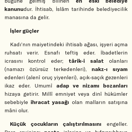
bugüne gelmiş bilinen
en eski belediye
kanunu
dur. İhtisab, İslâm tarihinde belediyecilik
manasına da gelir.
İşler güçler
Kadı’nın maiyetindeki ihtisab ağası, işyeri açma
ruhsatı verir. Esnafı teftiş eder. İbadetlerin
icrasını kontrol eder;
târik-i salat
olanları
(namazı özürsüz terkedenleri),
nakz-ı sıyam
edenleri (alenî oruç yiyenleri), açık-saçık gezenleri
ikaz eder. Umumî
adap ve nizamı bozanları
hizaya getirir. Millî emniyet veya dinî hükümler
sebebiyle
ihracat yasağı
olan malların satışına
mâni olur.
Küçük çocukların çalıştırılmasını
engeller.