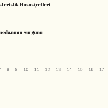
eristik Hususiyetleri
anedanının Sürgünü
7
8
9
10
11
12
13
14
15
16
17