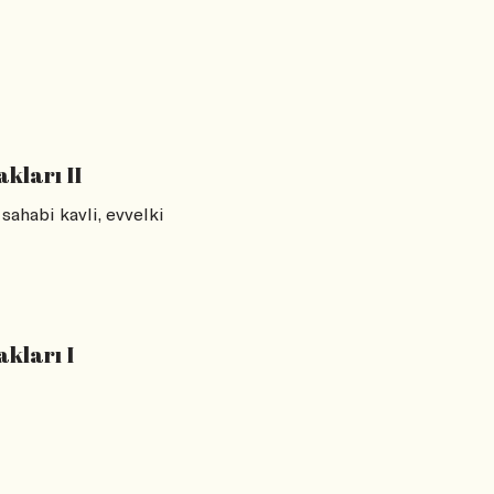
kları II
 sahabi kavli, evvelki
kları I