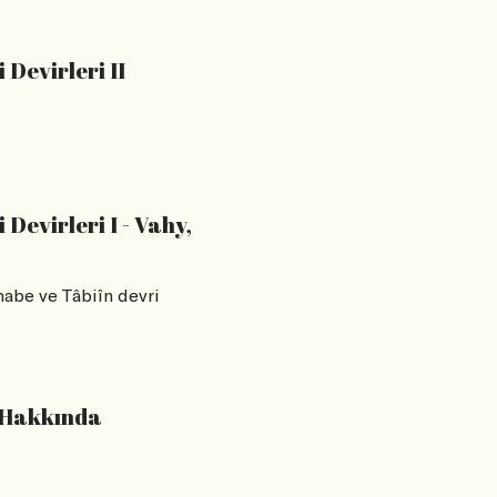
Devirleri II
Devirleri I - Vahy,
ahabe ve Tâbiîn devri
 Hakkında