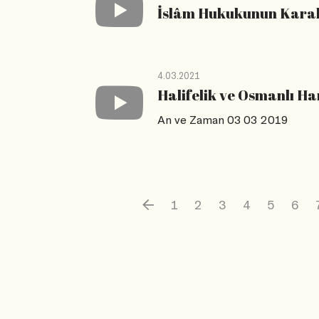
İslâm Hukukunun Karakt
4.03.2021
Halifelik ve Osmanlı H
An ve Zaman 03 03 2019
1
2
3
4
5
6