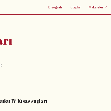
Biyografi
Kitaplar
Makaleler
arı
!
uku IV Kısas suçları