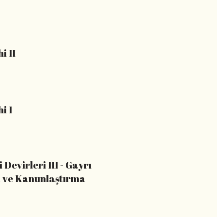
i II
i I
evirleri III - Gayrı
d ve Kanunlaştırma