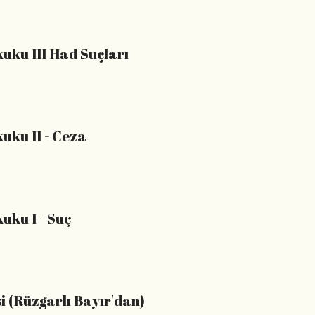
uku III Had Suçları
uku II - Ceza
uku I - Suç
i (Rüzgarlı Bayır'dan)