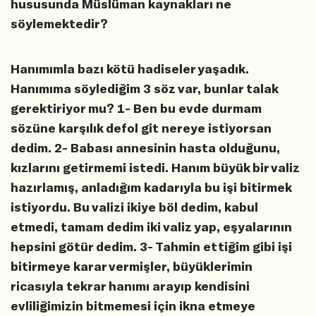
hususunda Müslüman kaynakları ne
söylemektedir?
Hanımımla bazı kötü hadiseler yaşadık.
Hanımıma söylediğim 3 söz var, bunlar talak
gerektiriyor mu? 1- Ben bu evde durmam
sözüne karşılık defol git nereye istiyorsan
dedim. 2- Babası annesinin hasta olduğunu,
kızlarını getirmemi istedi. Hanım büyük bir valiz
hazırlamış, anladığım kadarıyla bu işi bitirmek
istiyordu. Bu valizi ikiye böl dedim, kabul
etmedi, tamam dedim iki valiz yap, eşyalarının
hepsini götür dedim. 3- Tahmin ettiğim gibi işi
bitirmeye karar vermişler, büyüklerimin
ricasıyla tekrar hanımı arayıp kendisini
evliliğimizin bitmemesi için ikna etmeye