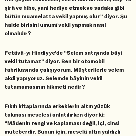
şirâ ve hibe, yani hediye etmek ve sadaka gibi
bütün muamelatta vekil yapmış olur” diyor. Şu
halde birisini umumî vekil yapmak nasıl
olmalıdır?
Fetâvâ-yı Hindiyye’de “Selem satışında bâyi
vekil tutamaz” diyor. Ben bir otomobil
fabrikasında çalışıyorum. Müşterilerle selem
akdi yapıyoruz. Selemde bâyinin vekil
tutamamasının hikmeti nedir?
Fıkıh kitaplarında erkeklerin altın yüzük
takması meselesi anlatılırken diyor ki:
“Mâdenin rengi ve kaplaması değil, içi, cinsi
muteberdir. Bunun için, meselâ altın yaldızlı