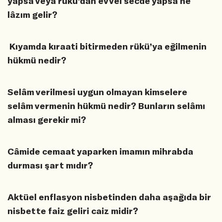
yapsa veya rükü’dan evvel secde yapsa ne
lâzım gelir?
Kıyamda kıraati bitirmeden rükü’ya eğilmenin
hükmü nedir?
Selâm verilmesi uygun olmayan kimselere
selâm vermenin hükmü nedir? Bunların selâmı
alması gerekir mi?
Câmide cemaat yaparken imamın mihrabda
durması şart mıdır?
Aktüel enflasyon nisbetinden daha aşağıda bir
nisbette faiz geliri caiz midir?