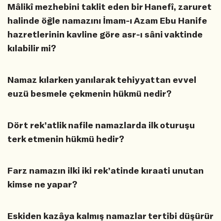
Mâlikî mezhebini taklit eden bir Hanefî, zaruret
halinde öğle namazını İmam-ı Azam Ebu Hanife
hazretlerinin kavline göre asr-ı sâni vaktinde
kılabilir mi?
Namaz kılarken yanılarak tehiyyattan evvel
euzü besmele çekmenin hükmü nedir?
Dört rek’atlik nafile namazlarda ilk oturuşu
terk etmenin hükmü hedir?
Farz namazın ilki iki rek’atinde kıraati unutan
kimse ne yapar?
Eskiden kazâya kalmış namazlar tertibi düşürür