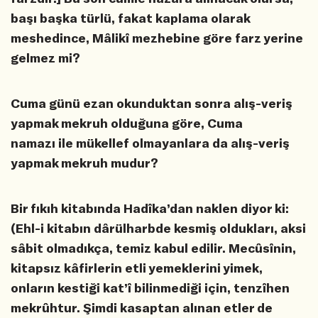
başı başka türlü, fakat kaplama olarak
meshedince, Mâlikî mezhebine göre farz yerine
gelmez mi?
Cuma günü ezan okunduktan sonra alış-veriş
yapmak mekruh olduğuna göre, Cuma
namazı ile mükellef olmayanlara da alış-veriş
yapmak mekruh mudur?
Bir fıkıh kitabında Hadîka’dan naklen diyor ki:
(Ehl-i kitabın dârülharbde kesmiş oldukları, aksi
sâbit olmadıkça, temiz kabul edilir. Mecûsînin,
kitapsız kâfirlerin etli yemeklerini yimek,
onların kestiği kat’î bilinmediği için, tenzîhen
mekrûhtur. Şimdi kasaptan alınan etler de