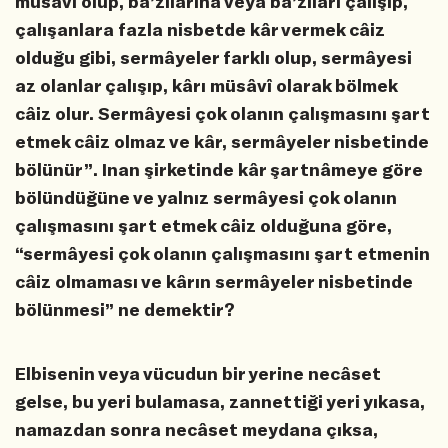
müsâvî olup, ba’zılarına veyâ ba’zıları çalışıp,
çalışanlara fazla nisbetde kâr vermek câiz
olduğu gibi, sermâyeler farklı olup, sermâyesi
az olanlar çalışıp, kârı müsâvî olarak bölmek
câiz olur. Sermâyesi çok olanın çalışmasını şart
etmek câiz olmaz ve kâr, sermâyeler nisbetinde
bölünür”. Inan şirketinde kâr şartnâmeye göre
bölündüğüne ve yalnız sermâyesi çok olanın
çalışmasını şart etmek câiz olduğuna göre,
“sermâyesi çok olanın çalışmasını şart etmenin
câiz olmaması ve kârın sermâyeler nisbetinde
bölünmesi” ne demektir?
Elbisenin veya vücudun bir yerine necâset
gelse, bu yeri bulamasa, zannettiği yeri yıkasa,
namazdan sonra necâset meydana çıksa,