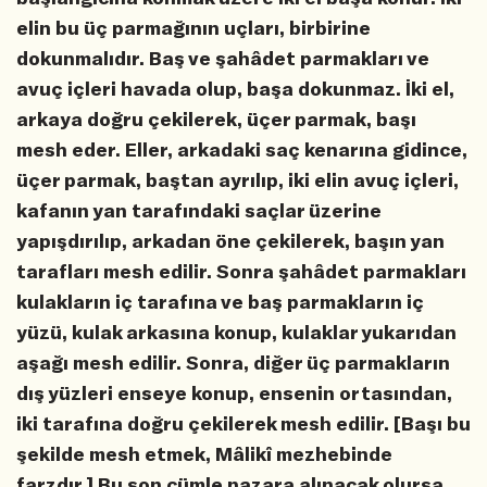
elin bu üç parmağının uçları, birbirine
dokunmalıdır. Baş ve şahâdet parmakları ve
avuç içleri havada olup, başa dokunmaz. İki el,
arkaya doğru çekilerek, üçer parmak, başı
mesh eder. Eller, arkadaki saç kenarına gidince,
üçer parmak, baştan ayrılıp, iki elin avuç içleri,
kafanın yan tarafındaki saçlar üzerine
yapışdırılıp, arkadan öne çekilerek, başın yan
tarafları mesh edilir. Sonra şahâdet parmakları
kulakların iç tarafına ve baş parmakların iç
yüzü, kulak arkasına konup, kulaklar yukarıdan
aşağı mesh edilir. Sonra, diğer üç parmakların
dış yüzleri enseye konup, ensenin ortasından,
iki tarafına doğru çekilerek mesh edilir. [Başı bu
şekilde mesh etmek, Mâlikî mezhebinde
farzdır.] Bu son cümle nazara alınacak olursa,