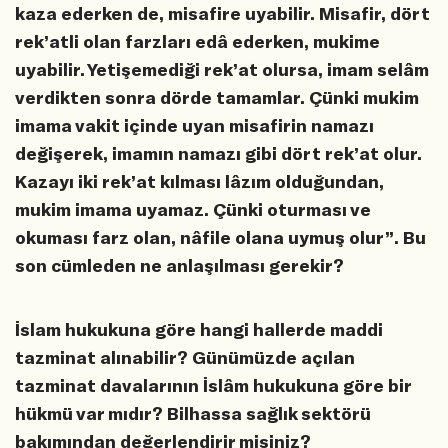
kaza ederken de, misafire uyabilir. Misafir, dört
rek’atli olan farzları edâ ederken, mukime
uyabilir. Yetişemediği rek’at olursa, imam selâm
verdikten sonra dörde tamamlar. Çünki mukim
imama vakit içinde uyan misafirin namazı
değişerek, imamın namazı gibi dört rek’at olur.
Kazayı iki rek’at kılması lâzım olduğundan,
mukim imama uyamaz. Çünki oturması ve
okuması farz olan, nâfile olana uymuş olur”. Bu
son cümleden ne anlaşılması gerekir?
İslam hukukuna göre hangi hallerde maddi
tazminat alınabilir? Günümüzde açılan
tazminat davalarının İslâm hukukuna göre bir
hükmü var mıdır? Bilhassa sağlık sektörü
bakımından değerlendirir misiniz?