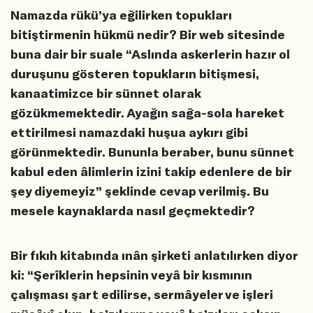
Namazda rükü’ya eğilirken topukları
bitiştirmenin hükmü nedir? Bir web sitesinde
buna dair bir suale “Aslında askerlerin hazır ol
duruşunu gösteren topukların bitişmesi,
kanaatimizce bir sünnet olarak
gözükmemektedir. Ayağın sağa-sola hareket
ettirilmesi namazdaki huşua aykırı gibi
görünmektedir. Bununla beraber, bunu sünnet
kabul eden âlimlerin izini takip edenlere de bir
şey diyemeyiz” şeklinde cevap verilmiş. Bu
mesele kaynaklarda nasıl geçmektedir?
Bir fıkıh kitabında ınân şirketi anlatılırken diyor
ki: “Şerîklerin hepsinin veyâ bir kısmının
çalışması şart edilirse, sermâyeler ve işleri