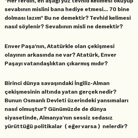
''Her ferdin, en aşağı yüz tevhid kelimesi okuyup
sevabının mislini bana hediye etmesi... 70 bine
dolması lazım'' Bu ne demektir? Tevhid kelimesi
nasıl söylenir? Sevabının misli ne demektir?
Enver Paşa'nın, Atatürkle olan çekişmesi
olayının arkasında ne var? Atatürk, Enver
Paşayı vatandaşlıktan çıkarmış mıdır?
Birinci dünya savaşındaki İngiliz-Alman
çekişmesinin altında yatan gerçek nedir?
Bunun Osmanlı Devleti üzerindeki yansımaları
nasıl olmuştur? Günümüzde de dünya
siyasetinde, Almanya'nın sessiz sedasız
yürüttüğü politikalar ( eğer varsa ) nelerdir?