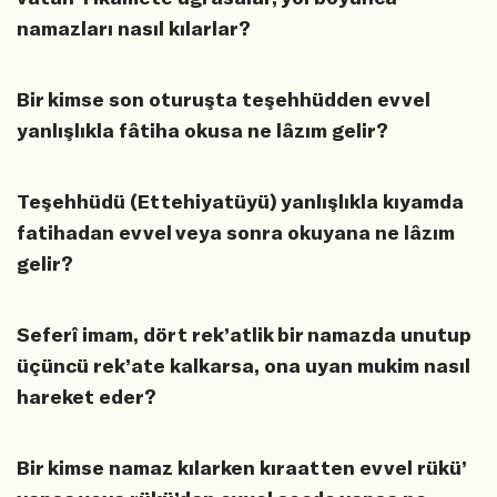
namazları nasıl kılarlar?
Bir kimse son oturuşta teşehhüdden evvel
yanlışlıkla fâtiha okusa ne lâzım gelir?
Teşehhüdü (Ettehiyatüyü) yanlışlıkla kıyamda
fatihadan evvel veya sonra okuyana ne lâzım
gelir?
Seferî imam, dört rek’atlik bir namazda unutup
üçüncü rek’ate kalkarsa, ona uyan mukim nasıl
hareket eder?
Bir kimse namaz kılarken kıraatten evvel rükü’