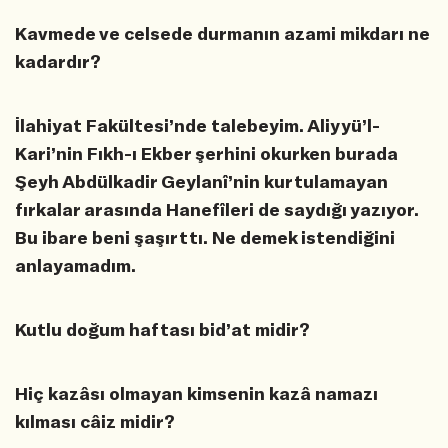
Kavmede ve celsede durmanın azami mikdarı ne
kadardır?
İlahiyat Fakültesi’nde talebeyim. Aliyyü’l-
Kari’nin Fıkh-ı Ekber şerhini okurken burada
Şeyh Abdülkadir Geylanî’nin kurtulamayan
fırkalar arasında Hanefîleri de saydığı yazıyor.
Bu ibare beni şaşırttı. Ne demek istendiğini
anlayamadım.
Kutlu doğum haftası bid’at midir?
Hiç kazâsı olmayan kimsenin kazâ namazı
kılması câiz midir?