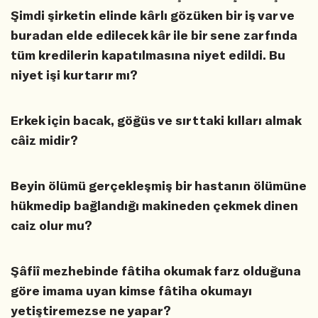
Şimdi şirketin elinde kârlı gözüken bir iş var ve
buradan elde edilecek kâr ile bir sene zarfında
tüm kredilerin kapatılmasına niyet edildi. Bu
niyet işi kurtarır mı?
Erkek için bacak, göğüs ve sırttaki kılları almak
câiz midir?
Beyin ölümü gerçekleşmiş bir hastanın ölümüne
hükmedip bağlandığı makineden çekmek dinen
caiz olur mu?
Şâfiî mezhebinde fâtiha okumak farz olduğuna
göre imama uyan kimse fâtiha okumayı
yetiştiremezse ne yapar?