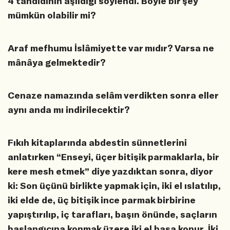
4 tahdidinin aşıldığı söylendi. Böyle bir şey
mümkün olabilir mi?
Araf mefhumu İslâmiyette var mıdır? Varsa ne
mânâya gelmektedir?
Cenaze namazında selâm verdikten sonra eller
aynı anda mı indirilecektir?
Fıkıh kitaplarında abdestin sünnetlerini
anlatırken “Enseyi, üçer bitişik parmaklarla, bir
kere mesh etmek” diye yazdıktan sonra, diyor
ki: Son üçünü birlikte yapmak için, iki el ıslatılıp,
iki elde de, üç bitişik ince parmak birbirine
yapıştırılıp, iç tarafları, başın önünde, saçların
başlangıcına konmak üzere iki el başa konur. İki