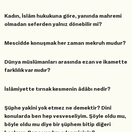
Kadın, İslâm hukukuna göre, yanında mahremi
olmadan seferden yalnız dönebilir mi?
Mescidde konuşmak her zaman mekruh mudur?
Dünya müslümanları arasında ezan ve ikamette
farklılık var mıdır?
İslâmiyette tırnak kesmenin âdâbı nedir?
Şüphe yakîni yok etmez ne demektir? Dinî
konularda ben hep vesveseliyim. Şöyle oldu mu,
böyle oldu mu diye bir şüphem bitip diğeri