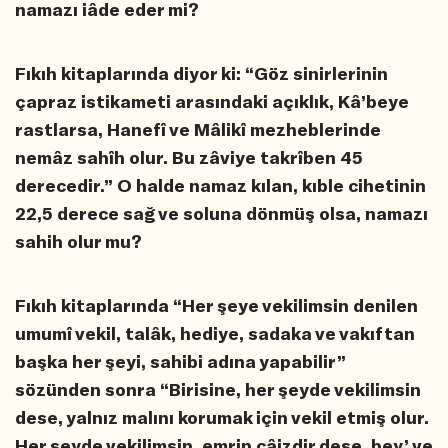
namazı iâde eder mi?
Fıkıh kitaplarında diyor ki: “Göz sinirlerinin
çapraz istikameti arasındaki açıklık, Kâ’beye
rastlarsa, Hanefî ve Mâlikî mezheblerinde
nemâz sahîh olur. Bu zâviye takrîben 45
derecedir.” O halde namaz kılan, kıble cihetinin
22,5 derece sağ ve soluna dönmüş olsa, namazı
sahih olur mu?
Fıkıh kitaplarında “Her şeye vekilimsin denilen
umumî vekil, talâk, hediye, sadaka ve vakıftan
başka her şeyi, sahibi adına yapabilir”
sözünden sonra “Birisine, her şeyde vekilimsin
dese, yalnız malını korumak için vekil etmiş olur.
Her şeyde vekilimsin, emrin câizdir dese, bey’ ve