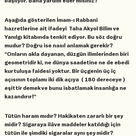
başlıyor. Bana yardım eder misiniz?
Aşağıda gösterilen İmam-ı Rabbani
hazretlerine ait ifadeyi Taha Akyol Bilim ve
Yanılgı kitabında tenkit ediyor. Bu söz doğru
mudur? Doğru ise nasıl anlamak gerekir?
"Onların akla dayanan, düzgün ilimlerinden biri
geometridir ki, ne dünya saadetine ne de ebedi
kurtuluşa faidesi yoktur. Bir üçgenin üç iç
açısının toplamı iki dik açıya ( 180 dereceye )
eşittir demek ve bunu isbatlamak insanlığa ne
kazandırır!"
Tütün haram mıdır? Hakikaten zararlı bir şey
midir? Sigaraya ilâve maddeler katıldığı için
tütün ile şimdiki sigaralar aynı şey midir?