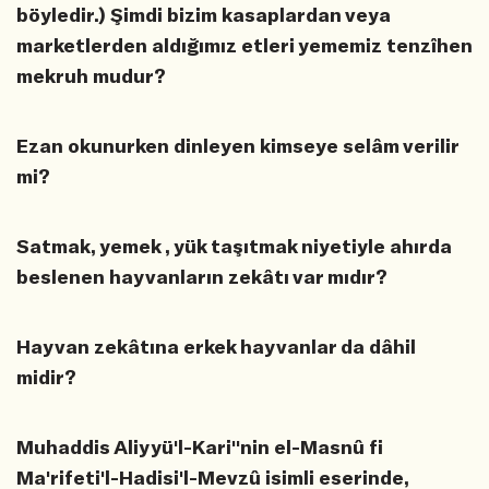
böyledir.) Şimdi bizim kasaplardan veya
marketlerden aldığımız etleri yememiz tenzîhen
mekruh mudur?
Ezan okunurken dinleyen kimseye selâm verilir
mi?
Satmak, yemek , yük taşıtmak niyetiyle ahırda
beslenen hayvanların zekâtı var mıdır?
Hayvan zekâtına erkek hayvanlar da dâhil
midir?
Muhaddis Aliyyü'l-Kari''nin el-Masnû fi
Ma'rifeti'l-Hadisi'l-Mevzû isimli eserinde,